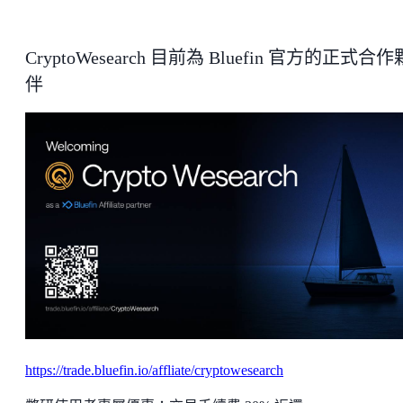
CryptoWesearch 目前為 Bluefin 官方的正式合作
伴
https://trade.bluefin.io/affliate/cryptowesearch