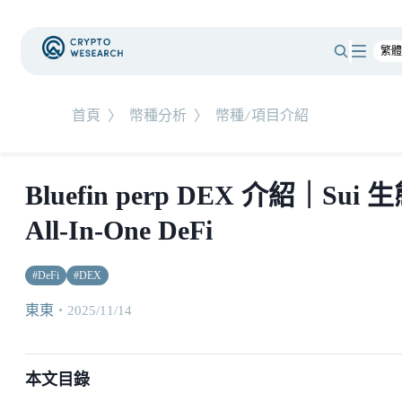
首頁
〉
幣種分析
〉
幣種/項目介紹
Bluefin perp DEX 介紹｜Sui 
All-In-One DeFi
#
DeFi
#
DEX
東東
・
2025/11/14
本文目錄