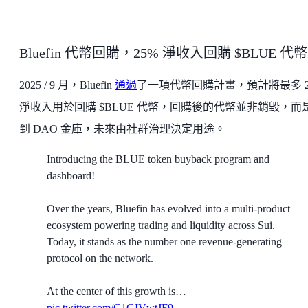
Bluefin 代幣回購，25% 淨收入回購 $BLUE 代幣
2025 / 9 月，Bluefin
通過
了一項代幣回購計畫，預計將最多 2
淨收入用於回購 $BLUE 代幣，回購後的代幣並非銷毀，而
到 DAO 金庫，未來由社群治理決定用途。
Introducing the BLUE token buyback program and
dashboard!
Over the years, Bluefin has evolved into a multi-product
ecosystem powering trading and liquidity across Sui.
Today, it stands as the number one revenue-generating
protocol on the network.
At the center of this growth is…
pic.twitter.com/C1GIVwtJF9