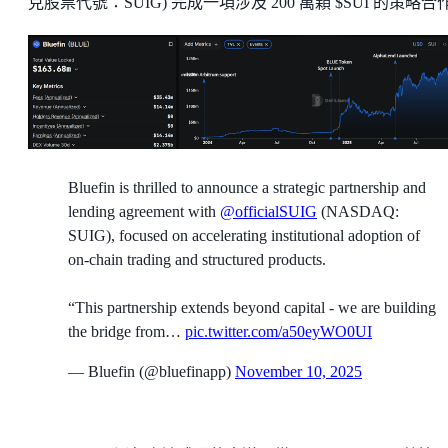
克股票代號：SUIG) 完成一項涉及 200 萬顆 $SUI 的策略合
Bluefin is thrilled to announce a strategic partnership and
lending agreement with
@officialSUIG
(NASDAQ:
SUIG), focused on accelerating institutional adoption of
on-chain trading and structured products.
“This partnership extends beyond capital - we are building
the bridge from…
pic.twitter.com/a50eyWO0UI
— Bluefin (@bluefinapp)
November 10, 2025