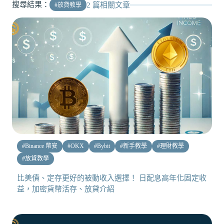
搜尋結果：
2
篇相關文章
#
放貸教學
#
Binance 幣安
#
OKX
#
Bybit
#
新手教學
#
理財教學
#
放貸教學
比美債、定存更好的被動收入選擇！ 日配息高年化固定收
益，加密貨幣活存、放貸介紹