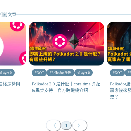
相關文章
#
Layer 0
#
DOT
#
Polkadot 生態
#
Layer 0
#
DOT
#
？價格走勢與
Polkadot 2.0 是什麼｜core time 介紹
Polkad
&異步支持｜官方跨鏈橋介紹
贏家後來
史？
〈
〉
1