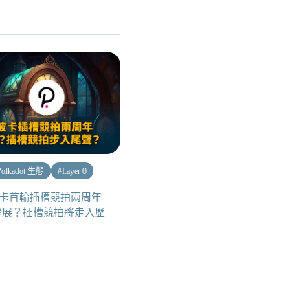
Polkadot 生態
#
Layer 0
ot波卡首輪插槽競拍兩周年｜
發展？插槽競拍將走入歷