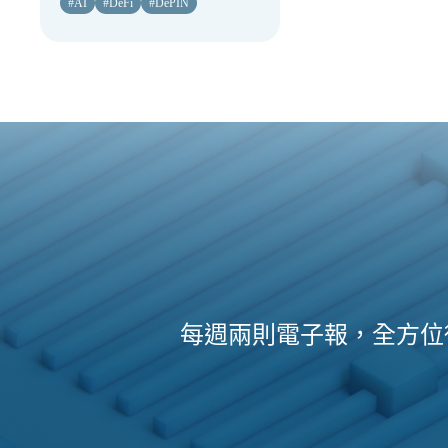
#
AI
#
DeFi
#
DePIN
每週兩則電子報，全方位