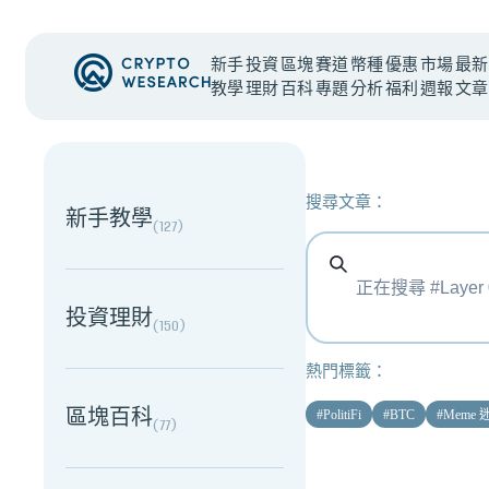
新手
投資
區塊
賽道
幣種
優惠
市場
最新
教學
理財
百科
專題
分析
福利
週報
文章
NEW EVENT
最新活動
搜尋文章：
新手教學
(
127
)
投資理財
(
150
)
熱門標籤：
區塊百科
#
PolitiFi
#
BTC
#
Meme
(
77
)