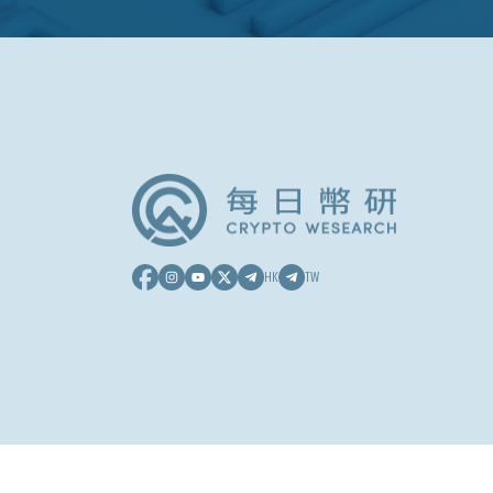
HK
TW