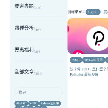
賽道專題
(
435
)
搜尋結果：
3
篇
#
Layer 0
幣種分析
(
164
)
優惠福利
(
38
)
#
DOT
#
Polkadot 生態
波卡幣 $DOT 是什麼
全部文章
(
1860
)
Polkadot 最新發展
#
PolitiFi
#
BTC
#
Meme 迷因幣