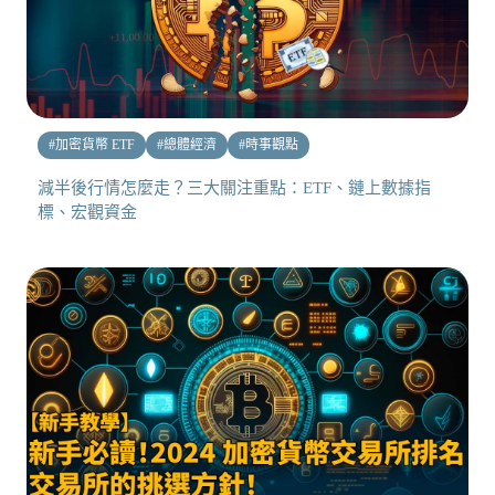
#
加密貨幣 ETF
#
總體經濟
#
時事觀點
減半後行情怎麼走？三大關注重點：ETF、鏈上數據指
標、宏觀資金