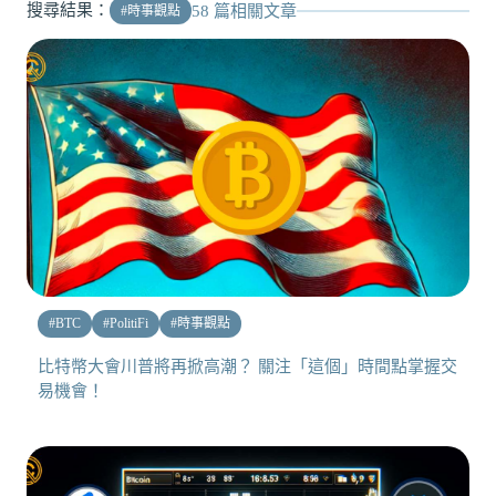
搜尋結果：
58
篇相關文章
#
時事觀點
#
BTC
#
PolitiFi
#
時事觀點
比特幣大會川普將再掀高潮？ 關注「這個」時間點掌握交
易機會！