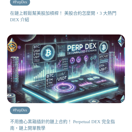
#
PerpDex
在鏈上輕鬆幫美股加槓桿！ 美股合約怎麼開，3 大熱門
DEX 介紹
#
PerpDex
不用擔心黑箱插針的鏈上合約！ Perpetual DEX 完全指
南，鏈上開單教學