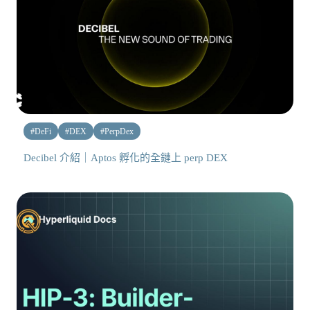
#
DeFi
#
DEX
#
PerpDex
Decibel 介紹｜Aptos 孵化的全鏈上 perp DEX