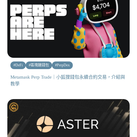
#
DeFi
#
區塊鏈錢包
#
PerpDex
Metamask Perp Trade｜小狐狸錢包永續合約交易，介紹與
教學