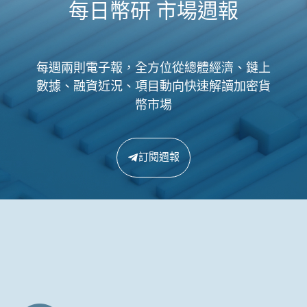
每日幣研 市場週報
每週兩則電子報，全方位從總體經濟、鏈上
數據、融資近況、項目動向快速解讀加密貨
幣市場
訂閱週報