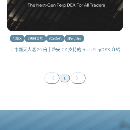
#
DEX
#
期貨合約
#
CeDeFi
#
PerpDex
上市兩天大漲 20 倍｜幣安 CZ 支持的 Aster PerpDEX 介紹
〈
〉
1