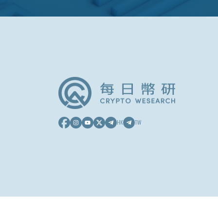
HK
TW