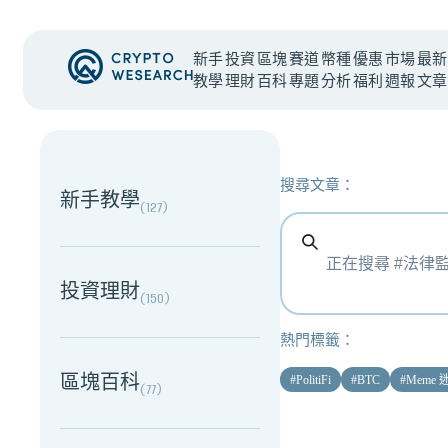
新手
投資
區塊
賽道
幣種
優惠
市場
最新
教學
理財
百科
專題
分析
福利
週報
文章
NEW EVENT
最新活動
搜尋文章：
新手教學
(
127
)
投資理財
(
150
)
熱門標籤：
區塊百科
#
PolitiFi
#
BTC
#
Meme
(
77
)