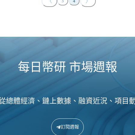
〈
〉
3
4
每日幣研 市場週報
從總體經濟、鏈上數據、融資近況、項目
訂閱週報