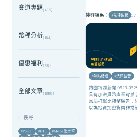
賽道專題
(
435
)
搜尋結果：
57
#
法律監管
幣種分析
(
164
)
優惠福利
(
38
)
#
熱點話題
#
法律監管
幣圈每週新聞 0523-05
全部文章
(
1860
)
具有加密貨幣產業背景
當局打擊比特幣廣告：
以為投資加密貨幣非常
#
PolitiFi
#
BTC
#
Meme 迷因幣