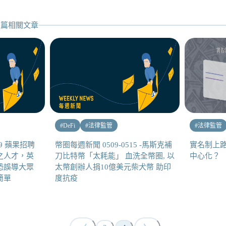
篇相關文章
#
DeFi
#
法律監管
#
法律監管
29 蘋果招聘
幣圈每週新聞 0509-0515 -馬斯克補
實名制上路
之人才，英
刀比特幣「太耗能」 血洗全幣圈, 以
中心化？
恐誤導大眾
太幣創辦人捐10億美元柴犬幣 助印
簡單
度抗疫