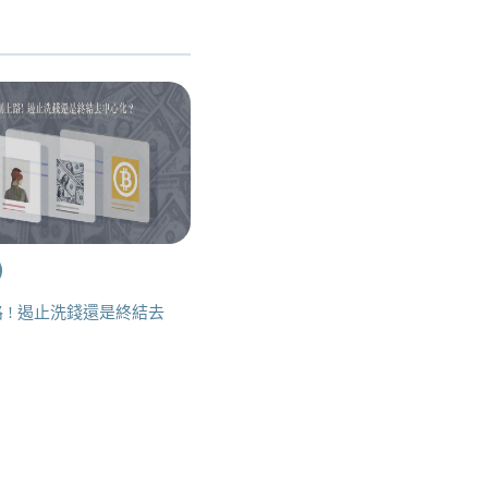
 ! 遏止洗錢還是終結去