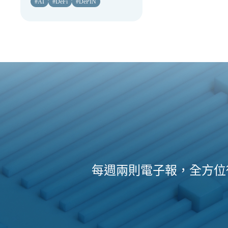
#
AI
#
DeFi
#
DePIN
每週兩則電子報，全方位