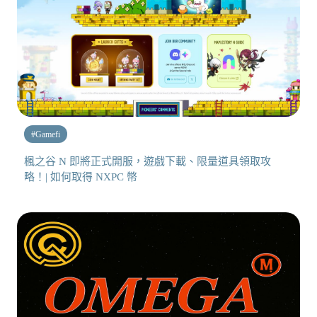
#
Gamefi
楓之谷 N 即將正式開服，遊戲下載、限量道具領取攻
略！| 如何取得 NXPC 幣