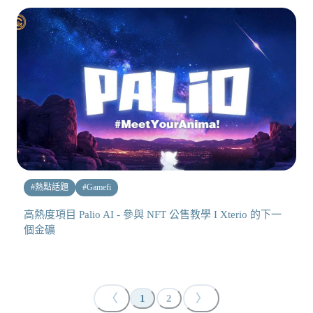
#
熱點話題
#
Gamefi
高熱度項目 Palio AI - 參與 NFT 公售教學 I Xterio 的下一
個金礦
〈
〉
1
2