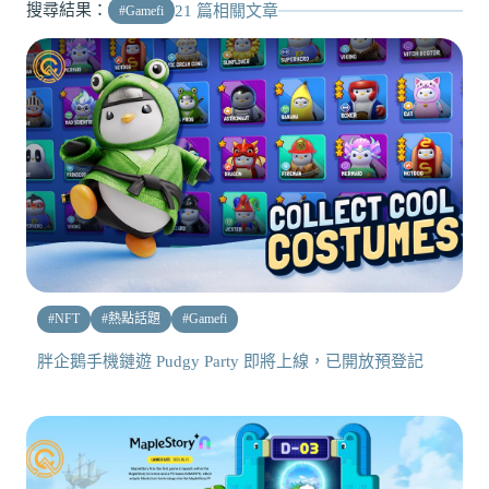
搜尋結果：
21
篇相關文章
#
Gamefi
#
NFT
#
熱點話題
#
Gamefi
胖企鵝手機鏈遊 Pudgy Party 即將上線，已開放預登記