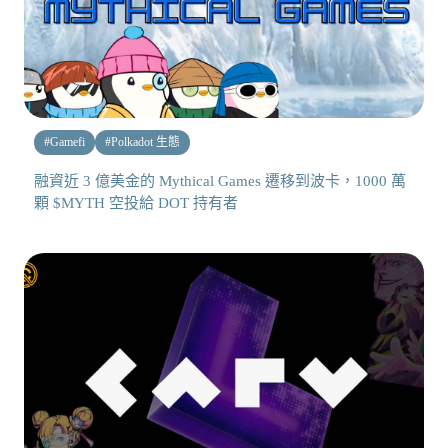
#
Gamefi
#
Polkadot 生態
融資近 3 億美金的 Mythical Games 遷移到波卡，1000 萬
顆 $MYTH 空投給 DOT 持有者