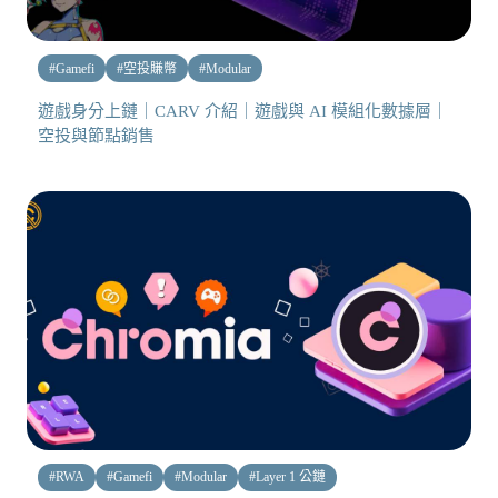
#
Gamefi
#
空投賺幣
#
Modular
遊戲身分上鏈｜CARV 介紹｜遊戲與 AI 模組化數據層｜
空投與節點銷售
#
RWA
#
Gamefi
#
Modular
#
Layer 1 公鏈