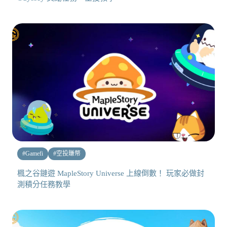
#
Gamefi
#
空投賺幣
楓之谷鏈遊 MapleStory Universe 上線倒數！ 玩家必做封
測積分任務教學