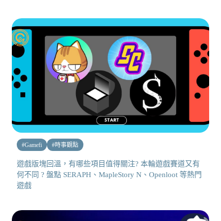
#
Gamefi
#
時事觀點
遊戲版塊回溫，有哪些項目值得關注? 本輪遊戲賽道又有
何不同 ? 盤點 SERAPH、MapleStory N、Openloot 等熱門
遊戲