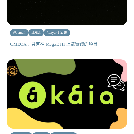
#
Gamefi
#
DEX
#
Layer 1 公鏈
OMEGA：只有在 MegaETH 上能實踐的項目