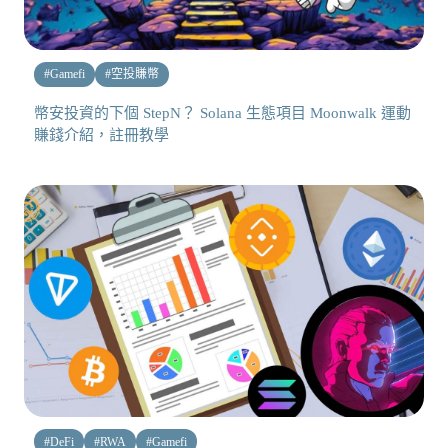
#
Gamefi
#
空投賺幣
幣安投資的下個 StepN？ Solana 生態項目 Moonwalk 運動
賺錢介紹，註冊教學
#
DeFi
#
RWA
#
Gamefi