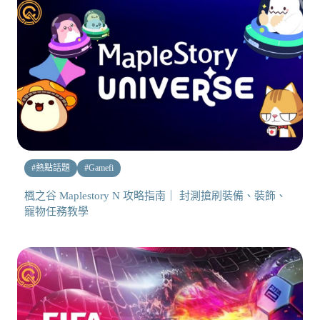
#
熱點話題
#
Gamefi
楓之谷 Maplestory N 攻略指南｜ 封測搶刷裝備、裝飾、
寵物任務教學