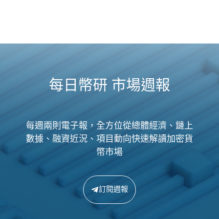
每日幣研 市場週報
每週兩則電子報，全方位從總體經濟、鏈上
數據、融資近況、項目動向快速解讀加密貨
幣市場
訂閱週報