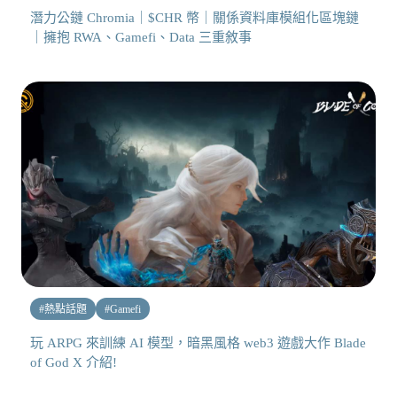
潛力公鏈 Chromia｜$CHR 幣｜關係資料庫模組化區塊鏈
｜擁抱 RWA、Gamefi、Data 三重敘事
#
熱點話題
#
Gamefi
玩 ARPG 來訓練 AI 模型，暗黑風格 web3 遊戲大作 Blade
of God X 介紹!