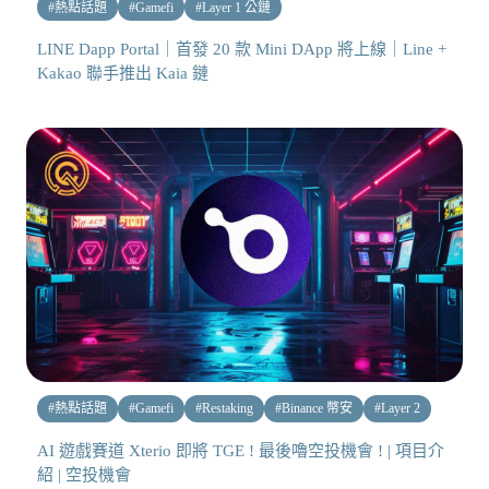
#
熱點話題
#
Gamefi
#
Layer 1 公鏈
LINE Dapp Portal｜首發 20 款 Mini DApp 將上線｜Line +
Kakao 聯手推出 Kaia 鏈
#
熱點話題
#
Gamefi
#
Restaking
#
Binance 幣安
#
Layer 2
AI 遊戲賽道 Xterio 即將 TGE ! 最後嚕空投機會 ! | 項目介
紹 | 空投機會