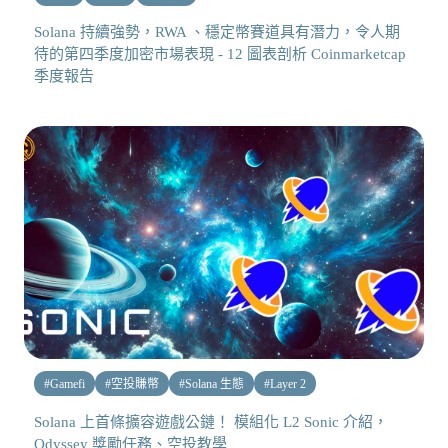
Solana 持續強勢，RWA 、穩定幣賽道具有潛力，令人期
待的第四季度加密市場表現 - 12 圖表剖析 Coinmarketcap
季度報告
#
Gamefi
#
空投賺幣
#
Solana 生態
#
Layer 2
Solana 上首條擴容遊戲公鏈！ 模組化 L2 Sonic 介紹，
Odyssey 獎勵任務、空投教學