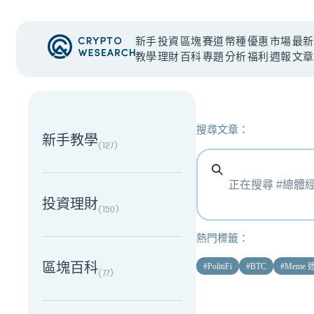
新手
投資
區塊
賽道
幣種
優惠
市場
最新
教學
理財
百科
專題
分析
福利
週報
文章
NEW EVENT
最新活動
搜尋文章：
新手教學
(
127
)
投資理財
(
150
)
熱門標籤：
區塊百科
#
PolitiFi
#
BTC
#
Meme
(
77
)