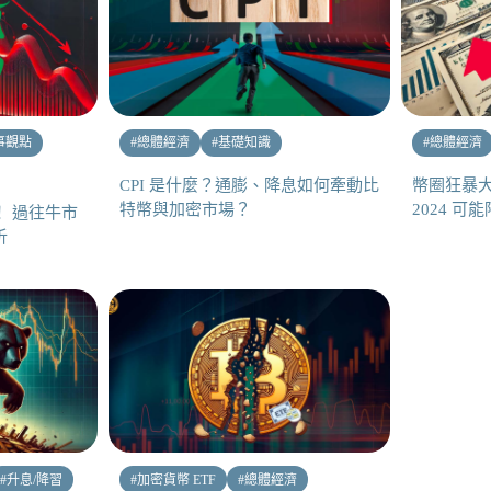
事觀點
#
總體經濟
#
基礎知識
#
總體經濟
CPI 是什麼？通膨、降息如何牽動比
幣圈狂暴
特幣與加密市場？
2024 
 過往牛市
析
#
升息/降習
#
加密貨幣 ETF
#
總體經濟