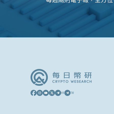
每週兩則電子報，全方位
HK
TW