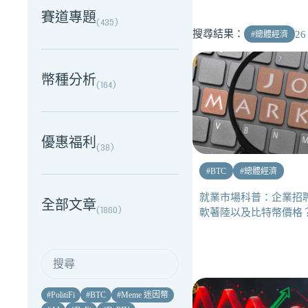
賽道專題
(
435
)
搜尋結果：
26
#
總體經濟
幣種分析
(
164
)
優惠福利
(
38
)
#
BTC
#
總體經濟
就業市場科普：企業招
全部文章
(
1860
)
軟著陸以及比特幣價格
#
PolitiFi
#
BTC
#
Meme 迷因幣