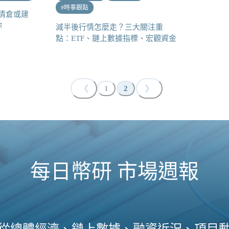
#
時事觀點
清倉或建
你
減半後行情怎麼走？三大關注重
點：ETF、鏈上數據指標、宏觀資金
〈
〉
1
2
每日幣研 市場週報