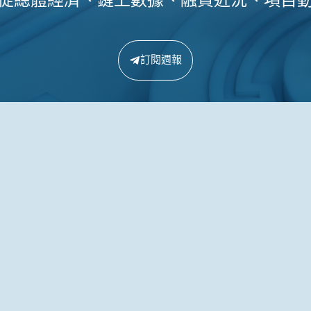
從總體經濟、鏈上數據、融資近況、項目
訂閱週報