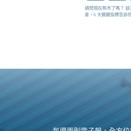
請問現在熊市了嗎？ 該
倉，6 大關鍵指標告訴