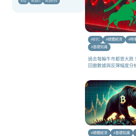
#
AI
#
DeFi
#
DePIN
#
BTC
#
總體經濟
#
時
#
基礎知識
過去每輪牛市都曾大跌！
回撤數據與反彈幅度分
#
總體經濟
#
基礎知識