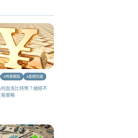
#
時事觀點
#
基礎知識
為何血洗比特幣？總經不
交易策略