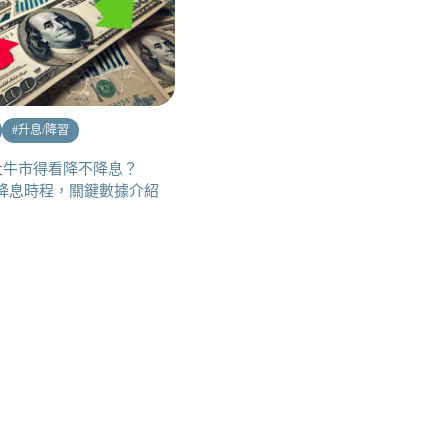
#
升息/降習
大牛市得看降不降息？
可能降息時程，關鍵數據介紹