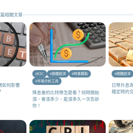
篇相關文章
#
BTC
#
總體經濟
#
時事觀點
#
總體經濟
#
市場分析工具
聘如何影響
日幣升息
？
穩定時的
降息後的比特幣怎麼看？何時開始
漲、會漲多少、能漲多久一次告訴
你！