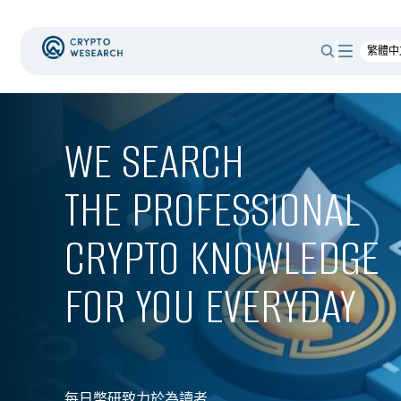
WE SEARCH 

THE PROFESSIONAL 

CRYPTO KNOWLEDGE 

FOR YOU EVERYDAY
每日幣研致力於為讀者