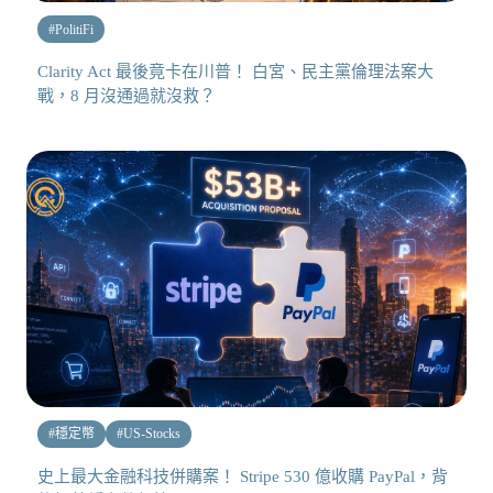
#
PolitiFi
Clarity Act 最後竟卡在川普！ 白宮、民主黨倫理法案大
戰，8 月沒通過就沒救？
#
穩定幣
#
US-Stocks
史上最大金融科技併購案！ Stripe 530 億收購 PayPal，背