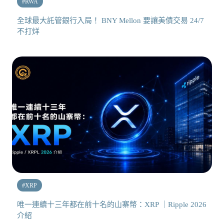
#
RWA
全球最大託管銀行入局！ BNY Mellon 要讓美債交易 24/7
不打烊
#
XRP
唯一連續十三年都在前十名的山寨幣：XRP ｜Ripple 2026
介紹