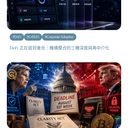
#
DeFi
#
CeDeFi
#
Corporate Adoption
DeFi 正在退到後台｜機構整合的三種深度與再中介化