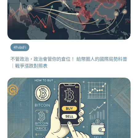
#
PolitiFi
不管政治，政治會管你的倉位！ 給幣圈人的國際局勢科普
｜戰爭漲跌對照表