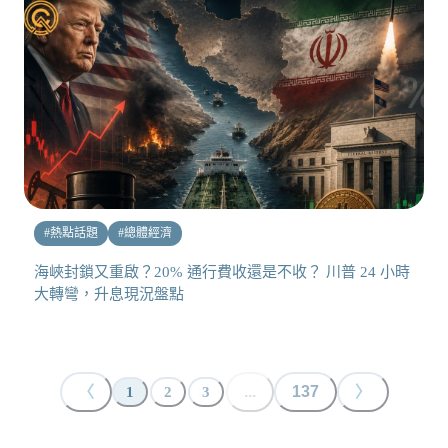
#
熱點話題
#
總體經濟
海峽封鎖又重啟？20% 通行費收還是不收？ 川普 24 小時
大轉彎，升息現況盤點
〈
...
137
〉
1
2
3