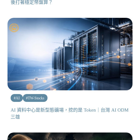
後打著穩定幣盤算？
#
AI
#
TW-Stocks
AI 資料中心是新型態礦場，挖的是 Token｜台灣 AI ODM
三雄