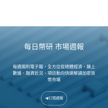
每日幣研 市場週報
每週兩則電子報，全方位從總體經濟、鏈上
數據、融資近況、項目動向快速解讀加密貨
幣市場
訂閱週報