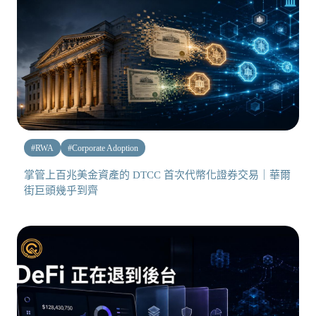
#
RWA
#
Corporate Adoption
掌管上百兆美金資產的 DTCC 首次代幣化證券交易｜華爾
街巨頭幾乎到齊