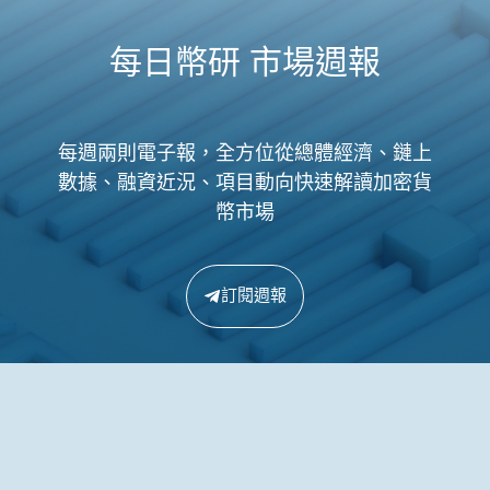
每日幣研 市場週報
每週兩則電子報，全方位從總體經濟、鏈上
數據、融資近況、項目動向快速解讀加密貨
幣市場
訂閱週報