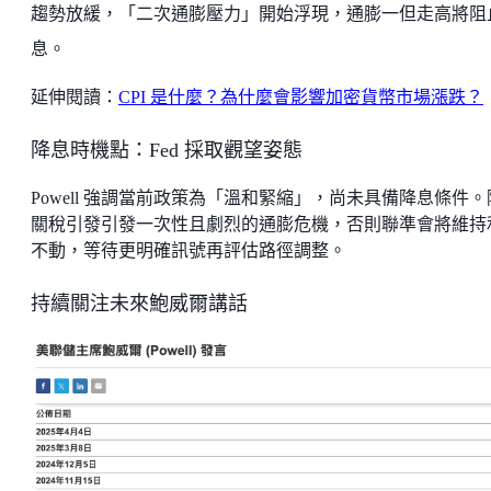
趨勢放緩，「二次通膨壓力」開始浮現，通膨一但走高將阻
息。
延伸閱讀：
CPI 是什麼？為什麼會影響加密貨幣市場漲跌？
降息時機點：Fed 採取觀望姿態
Powell 強調當前政策為「溫和緊縮」，尚未具備降息條件。
關稅引發引發一次性且劇烈的通膨危機，否則聯準會將維持
不動，等待更明確訊號再評估路徑調整。
持續關注未來鮑威爾講話