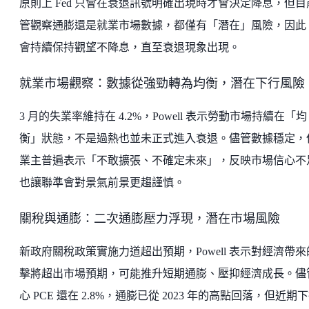
原則上 Fed 只會在衰退訊號明確出現時才會決定降息，但目
管觀察通膨還是就業市場數據，都僅有「潛在」風險，因此 F
會持續保持觀望不降息，直至衰退現象出現。
就業市場觀察：數據從強勁轉為均衡，潛在下行風險
3 月的失業率維持在 4.2%，Powell 表示勞動市場持續在「均
衡」狀態，不是過熱也並未正式進入衰退。儘管數據穩定，
業主普遍表示「不敢擴張、不確定未來」，反映市場信心不
也讓聯準會對景氣前景更趨謹慎。
關稅與通膨：二次通膨壓力浮現，潛在市場風險
新政府關稅政策實施力道超出預期，Powell 表示對經濟帶來
擊將超出市場預期，可能推升短期通膨、壓抑經濟成長。儘
心 PCE 還在 2.8%，通膨已從 2023 年的高點回落，但近期