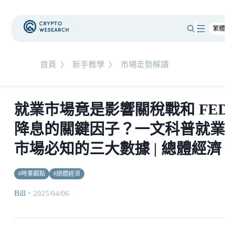
首頁
〉
新手教學
〉
市場走勢解讀
就業市場竟是影響關稅戰和 FE
降息的關鍵因子？一文科普就業
市場必知的三大數據 | 總體經濟
#
時事觀點
#
總體經濟
Bill
・
2025/04/06