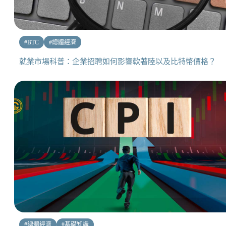
#
BTC
#
總體經濟
就業市場科普：企業招聘如何影響軟著陸以及比特幣價格？
#
總體經濟
#
基礎知識