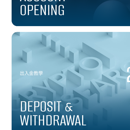
OPENING
出入金教學
DEPOSIT &
WITHDRAWAL