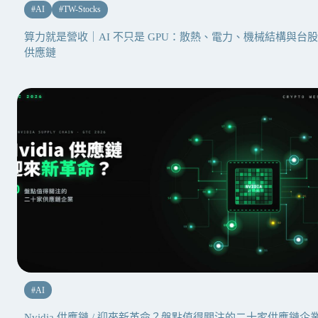
#
AI
#
TW-Stocks
算力就是營收｜AI 不只是 GPU：散熱、電力、機械結構與台股
供應鏈
#
AI
Nvidia 供應鏈 / 迎來新革命？盤點值得關注的二十家供應鏈企