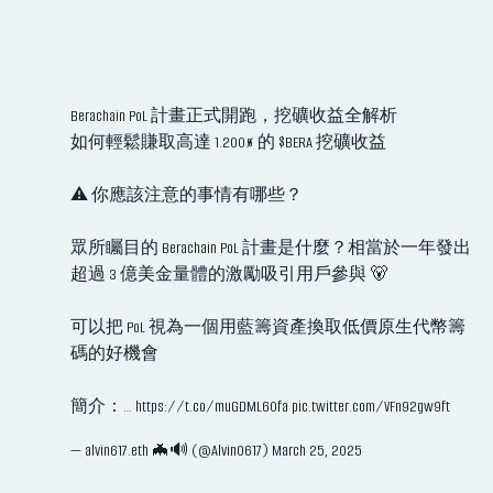
Berachain PoL 計畫正式開跑，挖礦收益全解析
如何輕鬆賺取高達 1.200% 的
$BERA
挖礦收益
⚠️ 你應該注意的事情有哪些？
眾所矚目的 Berachain PoL 計畫是什麼？相當於一年發出
超過 3 億美金量體的激勵吸引用戶參與 🐻
可以把 PoL 視為一個用藍籌資產換取低價原生代幣籌
碼的好機會
簡介：…
https://t.co/muGDML60fa
pic.twitter.com/VFn92gw9ft
— alvin617.eth 🦇🔊 (@Alvin0617)
March 25, 2025