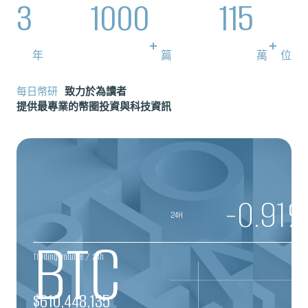
3
1000
115
+
+
年
篇
萬
位
每日幣研
致力於為讀者
提供最專業的幣圈投資與科技資訊
-0.91
%
24H
BTC
Trading volume / 24h
$
610,448,135