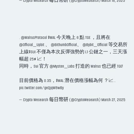
— Crypto Wesearch 每日幣研 (@CryptoWesearch)
March 18, 2025
.
@WalrusProtocol
$WAL
今天晚上 6 點 TGE ，且將在
@Official_Upbit
、
@BithumbOfficial
、
@Bybit_Official
等交易所
上線
$SUI
不僅為本次反彈強勢的 L1 公鏈之一，三天漲
幅超 25% 📈！
同時，Sui 官方
@Mysten_Labs
打造的 Walrus 也已經 TGE!
目前價格為 0.35，$WAL 潛在價格漲幅為何 ？📈…
pic.twitter.com/geQjqW8wBy
— Crypto Wesearch 每日幣研 (@CryptoWesearch)
March 27, 2025