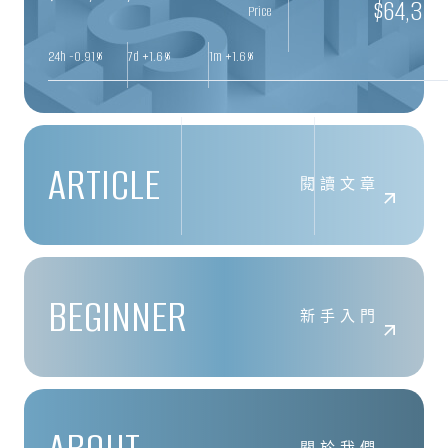
$
64,338
Price
24h
-0.91
%
7d +1.6%
1m +1.6%
ARTICLE
ETH
BNB
SOL
閱讀文章
BEGINNER
$
1906.72
-0.42
%
$
587.35
-1.38
%
$
72.98
-1.49
%
新手入門