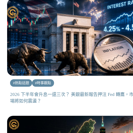
#
熱點話題
#
時事觀點
2026 下半年會升息一還三次？ 美銀最新報告押注 Fed 轉鷹，
場將如何震盪？