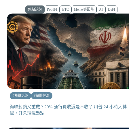
熱點話題
PolitiFi
BTC
Meme 迷因幣
AI
DeFi
#
熱點話題
#
總體經濟
海峽封鎖又重啟？20% 通行費收還是不收？ 川普 24 小時大轉
彎，升息現況盤點