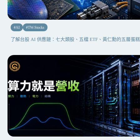
#
AI
#
TW-Stocks
了解台股 AI 供應鏈：七大類股、五檔 ETF、黃仁勳的五層蛋糕