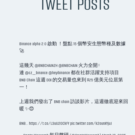
TWEET POSTS
Binance alpha 2.0 啟動 ！盤點 15 個幣安生態幣種及數據
🚀
這幾天
@BNBCHAINZH
@BNBCHAIN
火力全開 !
連
@cz_binance
@heyibinance
都在社群活躍支持項目
BNB Chain 這週 DEX 的交易量也來到 $25 億美元位居第
一！
上週我們發出了 BNB chain 訪談影片，這週徹底迎來回
暖 ✨😍
BNB…
https://t.co/L3uU20CkFY
pic.twitter.com/k2ounXYjuJ