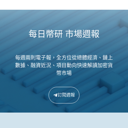
每日幣研 市場週報
每週兩則電子報，全方位從總體經濟、鏈上
數據、融資近況、項目動向快速解讀加密貨
幣市場
訂閱週報