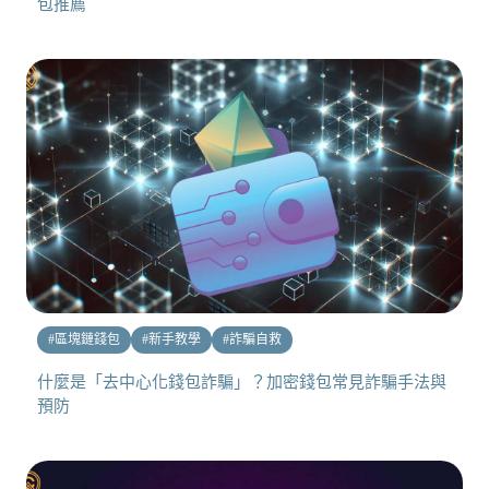
包推薦
#
區塊鏈錢包
#
新手教學
#
詐騙自救
什麼是「去中心化錢包詐騙」？加密錢包常見詐騙手法與
預防