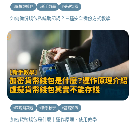
#
區塊鏈錢包
#
新手教學
#
基礎知識
如何備份錢包私鑰助記詞？三種安全備份方式教學
#
區塊鏈錢包
#
新手教學
#
基礎知識
加密貨幣錢包是什麼｜運作原理、使用教學