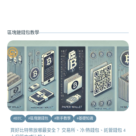
區塊鏈錢包教學
#
BTC
#
區塊鏈錢包
#
新手教學
#
基礎知識
買好比特幣放哪最安全？ 交易所、冷/熱錢包、託管錢包 4