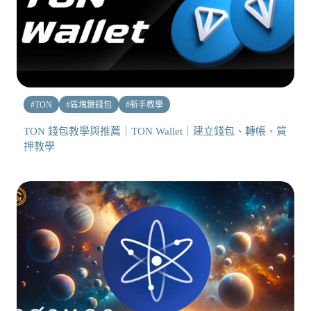
#
TON
#
區塊鏈錢包
#
新手教學
TON 錢包教學與推薦｜TON Wallet｜建立錢包、轉帳、質
押教學