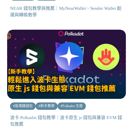
NEAR 錢包教學與推薦｜MyNearWallet、Sender Wallet 創
建與轉帳教學
#
區塊鏈錢包
#
新手教學
#
Polkadot 生態
波卡 Polkadot 錢包教學｜波卡原生 js 錢包與兼容 EVM 錢
包推薦