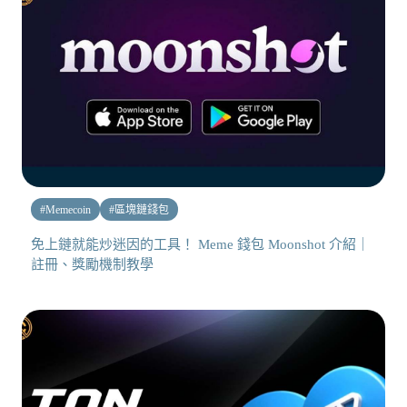
#
Memecoin
#
區塊鏈錢包
免上鏈就能炒迷因的工具！ Meme 錢包 Moonshot 介紹｜
註冊、獎勵機制教學