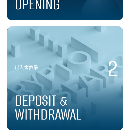
OPENING
2
出入金教學
DEPOSIT &
WITHDRAWAL