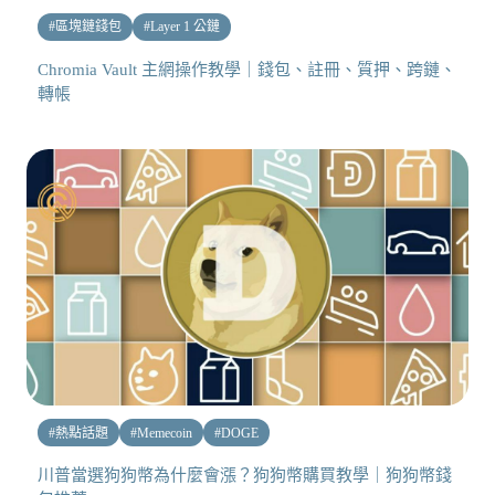
#
區塊鏈錢包
#
Layer 1 公鏈
Chromia Vault 主網操作教學｜錢包、註冊、質押、跨鏈、
轉帳
#
熱點話題
#
Memecoin
#
DOGE
川普當選狗狗幣為什麼會漲？狗狗幣購買教學｜狗狗幣錢