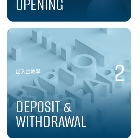
OPENING
2
出入金教學
DEPOSIT &
WITHDRAWAL