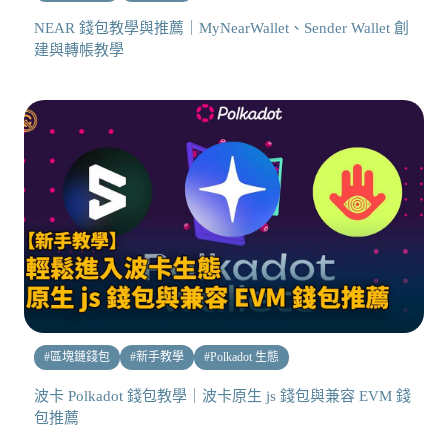
NEAR 錢包教學與推薦｜MyNearWallet、Sender Wallet 創
建與轉帳教學
#
區塊鏈錢包
#
新手教學
#
Polkadot 生態
波卡 Polkadot 錢包教學｜波卡原生 js 錢包與兼容 EVM 錢
包推薦