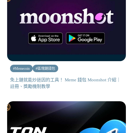
#
Memecoin
#
區塊鏈錢包
免上鏈就能炒迷因的工具！ Meme 錢包 Moonshot 介紹｜
註冊、獎勵機制教學