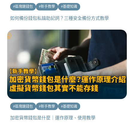
#
區塊鏈錢包
#
新手教學
#
基礎知識
如何備份錢包私鑰助記詞？三種安全備份方式教學
#
區塊鏈錢包
#
新手教學
#
基礎知識
加密貨幣錢包是什麼｜運作原理、使用教學