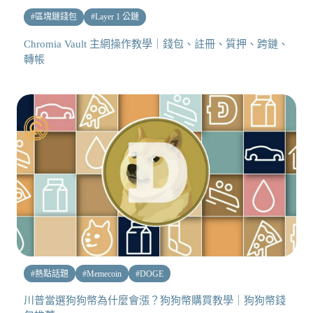
#
區塊鏈錢包
#
Layer 1 公鏈
Chromia Vault 主網操作教學｜錢包、註冊、質押、跨鏈、
轉帳
#
熱點話題
#
Memecoin
#
DOGE
川普當選狗狗幣為什麼會漲？狗狗幣購買教學｜狗狗幣錢