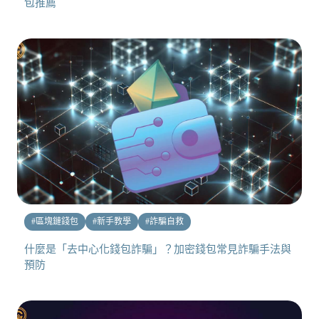
包推薦
#
區塊鏈錢包
#
新手教學
#
詐騙自救
什麼是「去中心化錢包詐騙」？加密錢包常見詐騙手法與
預防