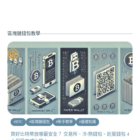
區塊鏈錢包教學
#
BTC
#
區塊鏈錢包
#
新手教學
#
基礎知識
買好比特幣放哪最安全？ 交易所、冷/熱錢包、託管錢包 4