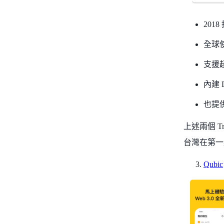
201
全球
支援超
內建 
也提
上述兩個 Tr
台灣在第一點
Qubic