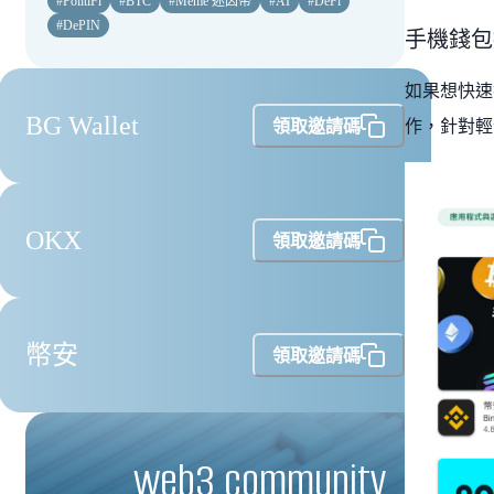
#
PolitiFi
#
BTC
#
Meme 迷因幣
#
AI
#
DeFi
#
DePIN
手機錢包
如果想快速
BG Wallet
領取邀請碼
作，針對輕
OKX
領取邀請碼
幣安
領取邀請碼
web3 community