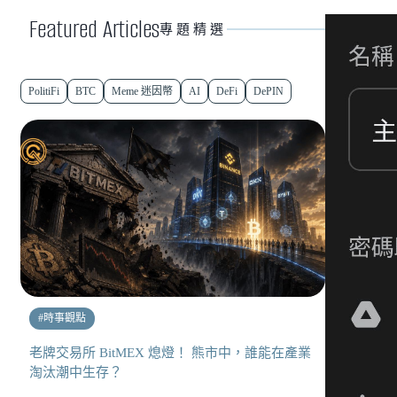
Featured Articles
專題精選
PolitiFi
BTC
Meme 迷因幣
AI
DeFi
DePIN
#
時事觀點
老牌交易所 BitMEX 熄燈！ 熊市中，誰能在產業
淘汰潮中生存？