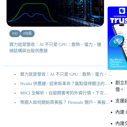
#
AI
#
台股
算力就是營收｜AI 不只是 GPU：散熱、電力、機
械結構與台股供應鏈
算力就是營收｜AI 不只是 GPU：散熱、電力、機械結構與台股供應鏈
創立於
Nvidia 供應鏈 / 迎來新革命？盤點值得關注的二十家供應鏈企業
億。
MSCI 全解析，台股開書考的外資行情，下次調整你準備好了嗎？
支援
幣圈人如何開始買美股？ Firstrade 開戶、美股交易機制完整教學
內建 
內建