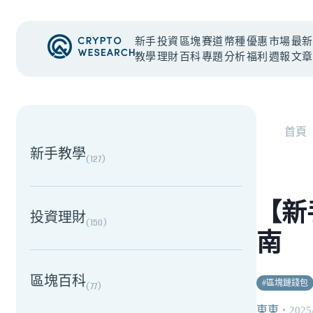
新手
投資
區塊
賽道
幣種
優惠
市場
最新
教學
理財
百科
專題
分析
福利
週報
文章
NEW EVENT
最新活動
首頁
新手教學
(
127
)
【新
投資理財
(
150
)
南
區塊百科
#
區塊鏈錢包
(
77
)
東東
・
2025