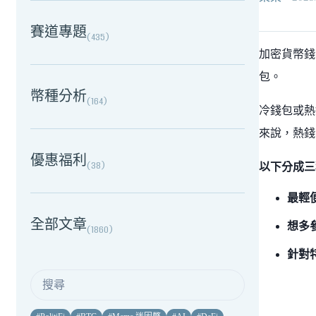
賽道專題
(
435
)
加密貨幣錢
包。
幣種分析
(
164
)
冷錢包或熱
來說，熱錢
優惠福利
(
38
)
以下分成三
最輕
全部文章
想多
(
1860
)
針對