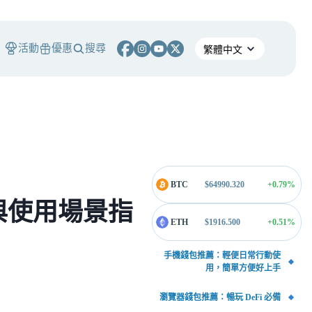
活動
優惠
搜尋
BTC
$
64990.320
+0.79
%
與使用場景指
ETH
$
1916.500
+0.51
%
手機錢包推薦：輕便日常行動使
用，簡單方便好上手
瀏覽器錢包推薦：暢玩 DeFi 必備