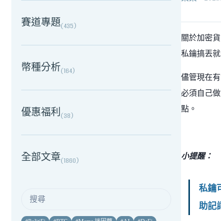
賽道專題
(
435
)
關於加密貨
私鑰搞丟就
幣種分析
(
164
)
儘管現在有
必須自己做
點。
優惠福利
(
38
)
全部文章
小提醒：
(
1860
)
私鑰
助記