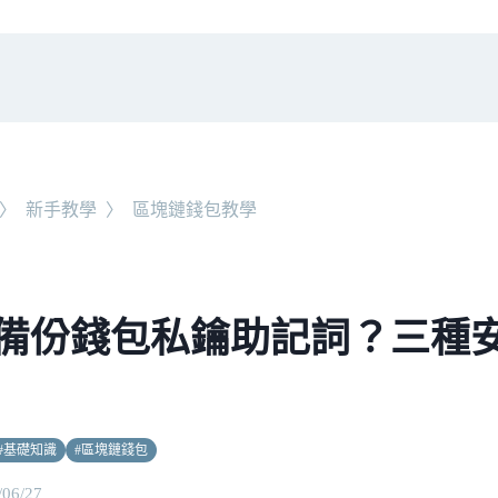
〉
新手教學
〉
區塊鏈錢包教學
備份錢包私鑰助記詞？三種
#
基礎知識
#
區塊鏈錢包
/06/27