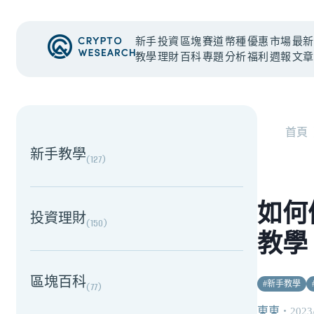
新手
投資
區塊
賽道
幣種
優惠
市場
最新
教學
理財
百科
專題
分析
福利
週報
文章
NEW EVENT
最新活動
首頁
新手教學
(
127
)
如何
投資理財
(
150
)
教學
區塊百科
#
新手教學
(
77
)
東東
・
2023