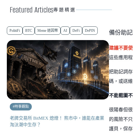
Featured Articles
專題精選
PolitiFi
BTC
Meme 迷因幣
AI
DeFi
DePIN
備份助記
建議不要使
這些應用程
把助記詞存
碼，或送維
不能截圖不
#
時事觀點
很陽春但很
老牌交易所 BitMEX 熄燈！ 熊市中，誰能在產業
的風險不只
淘汰潮中生存？
護貝，保存