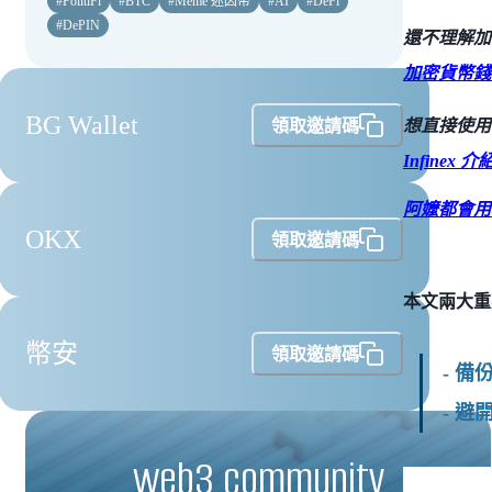
#
PolitiFi
#
BTC
#
Meme 迷因幣
#
AI
#
DeFi
#
DePIN
還不理解加
加密貨幣錢
BG Wallet
領取邀請碼
想直接使用
Infine
阿嬤都會用的
OKX
領取邀請碼
本文兩大重
幣安
領取邀請碼
- 
- 
web3 community