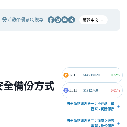
活動
優惠
搜尋
BTC
$
64738.020
+0.22
%
安全備份方式
ETH
$
1912.460
-0.01
%
備份助記詞方法一：抄在紙上藏
起來 - 實體保存
備份助記詞方法二：加密之後丟
雲端 - 數位保存