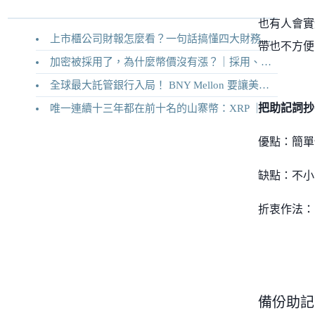
也有人會實
上市櫃公司財報怎麼看？一句話搞懂四大財務報表
帶也不方便
加密被採用了，為什麼幣價沒有漲？｜採用、收入與代幣價值捕獲
全球最大託管銀行入局！ BNY Mellon 要讓美債交易 24/7 不打烊
把助記詞抄
唯一連續十三年都在前十名的山寨幣：XRP ｜Ripple 2026 介紹
優點：簡單
缺點：不小
折衷作法：
備份助記