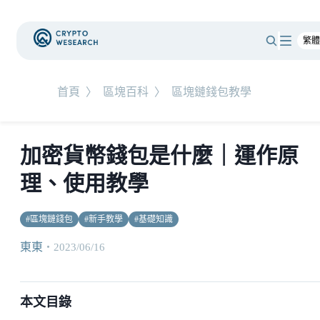
首頁
〉
區塊百科
〉
區塊鏈錢包教學
加密貨幣錢包是什麼｜運作原
理、使用教學
#
區塊鏈錢包
#
新手教學
#
基礎知識
東東
・
2023/06/16
本文目錄