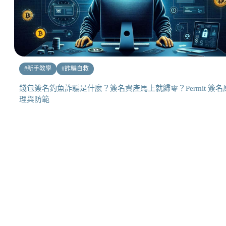
#
新手教學
#
詐騙自救
錢包簽名釣魚詐騙是什麼？簽名資產馬上就歸零？Permit 簽名
理與防範