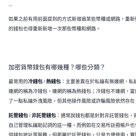
...
如果之前有用前面提到的方式新增過某些幣種或網路，重新
的錢包也得重新新增一次那些幣種和網路。
加密貨幣錢包有哪幾種？哪些分類？
最常用的
冷錢包 / 熱錢包
：主要差異在於私鑰有無連網，私
連網的稱為冷錢包，連網的稱為熱錢包；冷錢包不連網，當
了一點私鑰外洩風險，但其他操作風險或詐騙風險依然存在
託管錢包 / 非託管錢包
：通常說錢包都是針對非託管錢包，
自己管理私鑰助記詞的這一種，而例如在交易所註冊帳戶也
供錢包地址等服務，但那屬於託管錢包，只是方便使用，實