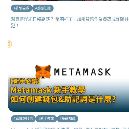
#
詐騙自救
#
基礎知識
幫買幣就能日領高薪？ 幣圈打工、加密貨幣作業員恐成詐騙共
犯！
#
區塊鏈錢包
#
新手教學
#
基礎知識