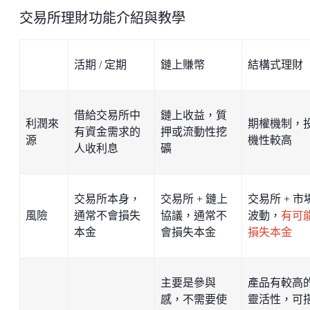
交易所理財功能介紹與教學
活期 / 定期
鏈上賺幣
結構式理財
借給交易所中
鏈上收益，質
利潤來
期權機制，
有資金需求的
押或流動性挖
源
機性較高
人收利息
礦
交易所本身，
交易所 + 鏈上
交易所 + 市
風險
通常不會損失
協議，通常不
波動，
有可
本金
會損失本金
損失本金
主要是參與
產品有較高
感，不需要使
靈活性，可