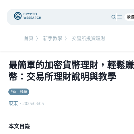
首頁
〉
新手教學
〉
交易所投資理財
最簡單的加密貨幣理財，輕鬆賺
幣：交易所理財說明與教學
#
新手教學
東東
・
2025/03/05
本文目錄