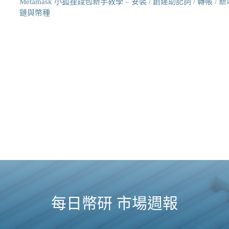
Metamask 小狐狸錢包新手教學 – 安裝 / 創建助記詞 / 轉帳 / 新
鏈與幣種
每日幣研 市場週報