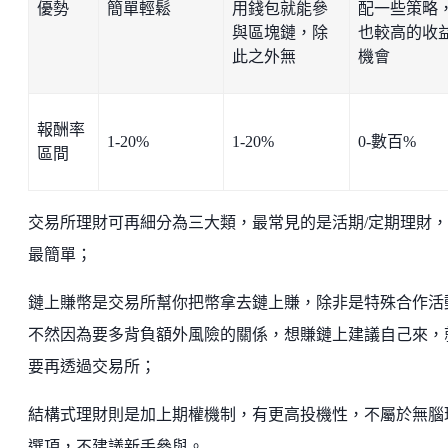
優勢
簡單輕鬆
用錢包就能參
配一些策略
與區塊鏈，除
也較高的收
此之外無
機會
報酬率
1-20%
1-20%
0-數百%
區間
交易所理財可再細分為三大類，最常見的是活期/定期理財
最簡單；
鏈上賺幣是交易所幫你把幣拿去鏈上賺，除非是特殊合作活
不然因為要多背負額外風險的關係，想賺鏈上建議自己來，
要再透過交易所；
結構式理財則是加上期權機制，有更高投機性，不屬於無腦
選項，不建議新手參與。