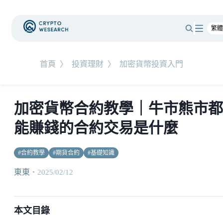
首頁
〉
投資理財
〉
加密貨幣投資入門
加密貨幣合約教學｜牛市熊市都
能賺錢的合約交易是什麼
#
合約教學
#
期貨合約
#
基礎知識
東東
・
2025/02/12
本文目錄