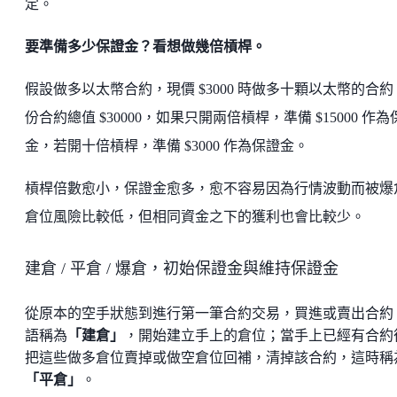
定。
要準備多少保證金？看想做幾倍槓桿。
假設做多以太幣合約，現價 $3000 時做多十顆以太幣的合約
份合約總值 $30000，如果只開兩倍槓桿，準備 $15000 作為
金，若開十倍槓桿，準備 $3000 作為保證金。
槓桿倍數愈小，保證金愈多，愈不容易因為行情波動而被爆
倉位風險比較低，但相同資金之下的獲利也會比較少。
建倉 / 平倉 / 爆倉，初始保證金與維持保證金
從原本的空手狀態到進行第一筆合約交易，買進或賣出合約
語稱為
「建倉」
，開始建立手上的倉位；當手上已經有合約
把這些做多倉位賣掉或做空倉位回補，清掉該合約，這時稱
「平倉」
。