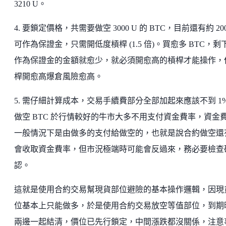
3210 U。
4. 要鎖定價格，共需要做空 3000 U 的 BTC，目前還有約 200
可作為保證金，只需開低度槓桿 (1.5 倍)。買愈多 BTC，剩
作為保證金的金額就愈少，就必須開愈高的槓桿才能操作，
桿開愈高爆倉風險愈高。
5. 需仔細計算成本，交易手續費部分全部加起來應該不到 1
做空 BTC 於行情較好的牛市大多不用支付資金費率，資金
一般情況下是由做多的支付給做空的，也就是說合約做空還
會收取資金費率，但市況極端時可能會反過來，務必要檢查
認。
這就是使用合約交易幫現貨部位避險的基本操作邏輯，因現
位基本上只能做多，於是使用合約交易放空等值部位，到期
兩邊一起結清，價位已先行鎖定，中間漲跌都沒關係，注意