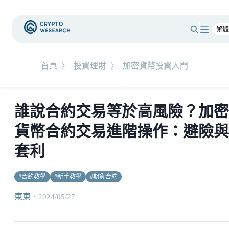
首頁
〉
投資理財
〉
加密貨幣投資入門
誰說合約交易等於高風險？加密
貨幣合約交易進階操作：避險與
套利
#
合約教學
#
新手教學
#
期貨合約
東東
・
2024/05/27