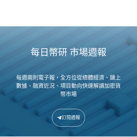
每日幣研 市場週報
每週兩則電子報，全方位從總體經濟、鏈上
數據、融資近況、項目動向快速解讀加密貨
幣市場
訂閱週報