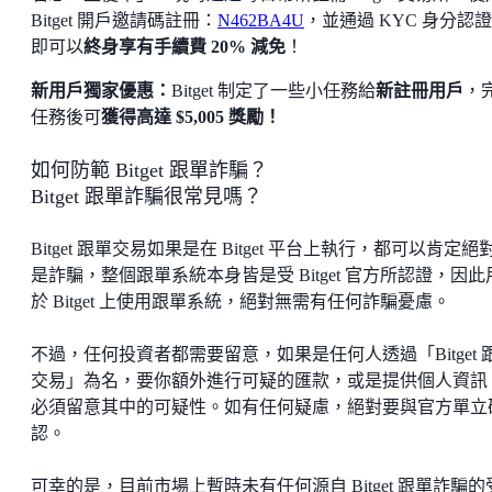
Bitget 開戶邀請碼註冊：
N462BA4U
，並通過 KYC 身分認
即可以
終身享有手續費 20% 減免
！
新用戶獨家優惠：
Bitget 制定了一些小任務給
新註冊用戶
，
任務後可
獲得高達 $5,005 獎勵！
如何防範 Bitget 跟單詐騙？
Bitget 跟單詐騙很常見嗎？
Bitget 跟單交易如果是在 Bitget 平台上執行，都可以肯定絕
是詐騙，整個跟單系統本身皆是受 Bitget 官方所認證，因此
於 Bitget 上使用跟單系統，絕對無需有任何詐騙憂慮。
不過，任何投資者都需要留意，如果是任何人透過「Bitget 
交易」為名，要你額外進行可疑的匯款，或是提供個人資訊
必須留意其中的可疑性。如有任何疑慮，絕對要與官方單立
認。
可幸的是，目前市場上暫時未有任何源自 Bitget 跟單詐騙的