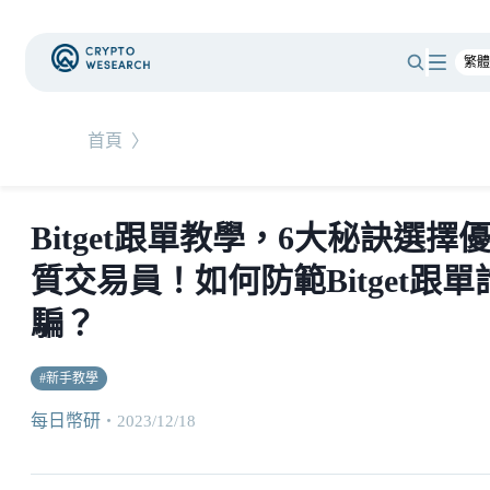
首頁
〉
Bitget跟單教學，6大秘訣選擇
質交易員！如何防範Bitget跟單
騙？
#
新手教學
每日幣研
・
2023/12/18