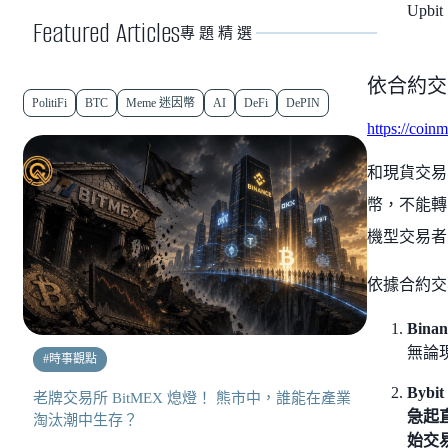
Upb
Featured Articles
專題精選
依合約交
PolitiFi
BTC
Meme 迷因幣
AI
DeFi
DePIN
https://coin
和現貨交易
幣，不能轉
機型交易者
依據合約交
Bina
無論
#
時事觀點
Bybit
老牌交易所 BitMEX 熄燈！ 熊市中，誰能在產業
急起
淘汰潮中生存？
始交易