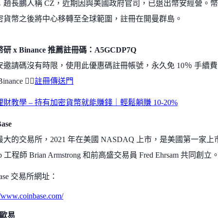
；趙長鵬人稱 CZ，近期因與美國政府官司，已退出幣安經營。
密貨幣之後將中心移轉至全球範圍，註冊在開曼群島。
研 x Binance 推薦註冊碼：A5GCDP7Q
安邀請碼沒有時限，使用此優惠碼註冊帳號，永久免 10％ 手續
nance 👉🏻
註冊傳送門
財教學 – 持有加密貨幣就能賺錢｜輕鬆躺賺 10-20%
ase
大的交易所，2021 年在美國 NASDAQ 上市，是美國第一家上
nb 工程師 Brian Armstrong 和前高盛交易員 Fred Ehrsam 共同創立
nbase 交易所網址：
://www.coinbase.com/
 歐易