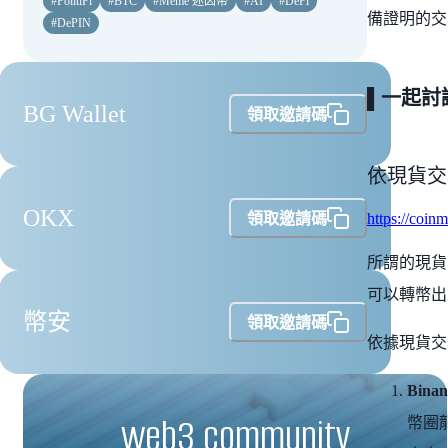
#
PolitiFi
#
BTC
#
Meme 迷因幣
#
AI
#
DeFi
備證明的交
#
DePIN
▌一起討
BG Wallet
領取邀請碼
依現貨交
OKX
領取邀請碼
https://coin
所謂的現貨
可以轉幣出
幣安
領取邀請碼
依據現貨交
Bina
web3 community
幣圈