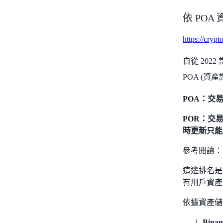
依 PO
https://cryp
自從 20
POA (
POA：交
POR：交
時更新只能
參考閱讀：
這邊排名是
有用戶資產
依據資產儲
Bina