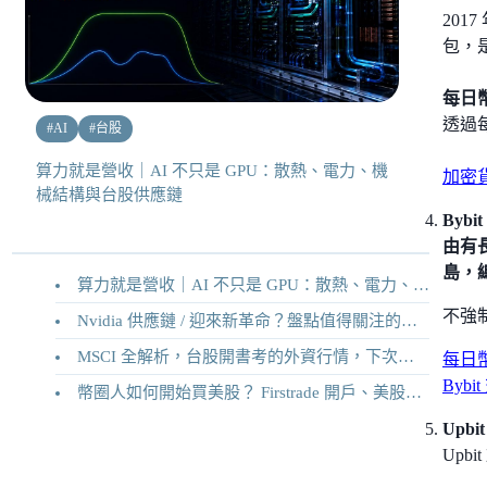
201
包，
每日
透過每
#
AI
#
台股
算力就是營收｜AI 不只是 GPU：散熱、電力、機
加密
械結構與台股供應鏈
Bybit
由有長
島，
算力就是營收｜AI 不只是 GPU：散熱、電力、機械結構與台股供應鏈
不強
Nvidia 供應鏈 / 迎來新革命？盤點值得關注的二十家供應鏈企業
MSCI 全解析，台股開書考的外資行情，下次調整你準備好了嗎？
每日幣
By
幣圈人如何開始買美股？ Firstrade 開戶、美股交易機制完整教學
Upbit
Upb