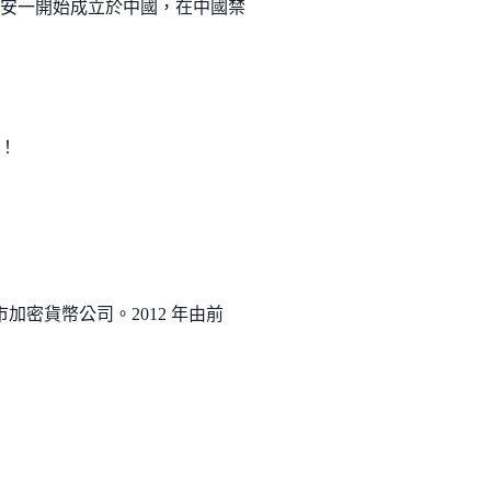
幣安一開始成立於中國，在中國禁
費！
市加密貨幣公司。2012 年由前
。