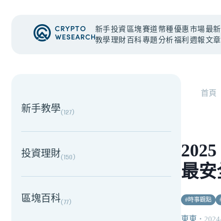
新手
投資
區塊
賽道
幣種
優惠
市場
最新
教學
理財
百科
專題
分析
福利
週報
文章
NEW EVENT
最新活動
首頁
新手教學
(
127
)
20
投資理財
(
150
)
最安
區塊百科
#
時事觀點
(
77
)
東東
・
2024