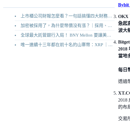
Byb
上市櫃公司財報怎麼看？一句話搞懂四大財務報表
OKX
急起直
加密被採用了，為什麼幣價沒有漲？｜採用、收入與代幣價值捕獲
波大
全球最大託管銀行入局！ BNY Mellon 要讓美債交易 24/7 不打烊
Bitget
唯一連續十三年都在前十名的山寨幣：XRP ｜Ripple 2026 介紹
201
當地
每日幣
透過
XT.
20
的布
交易