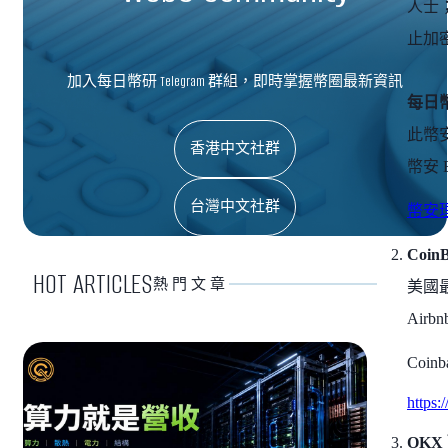
人士
止加
加入每日幣研 Telegram 群組，即時掌握幣圈最新資訊
每日幣
此幣
香港中文社群
幣安 Bi
台灣中文社群
幣安理
CoinB
HOT ARTICLES
熱門文章
美國最
Airb
Coi
https
OKX