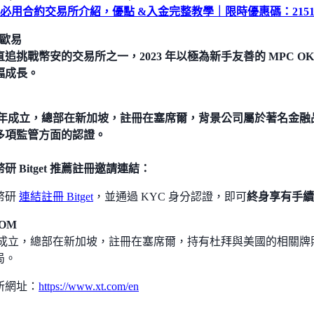
it 必用合約交易所介紹，優點 &入金完整教學｜限時優惠碼：2151
 歐易
追挑戰幣安的交易所之一，2023 年以極為新手友善的 MPC OK
幅成長。
8 年成立，總部在新加坡，註冊在塞席爾，背景公司屬於著名金融品牌 B
多項監管方面的認證。
研 Bitget 推薦註冊邀請連結：
幣研
連結註冊 Bitget
，並通過 KYC 身分認證，即可
終身享有手續費
COM
18 成立，總部在新加坡，註冊在塞席爾，持有杜拜與美國的相關
局。
所網址：
https://www.xt.com/en