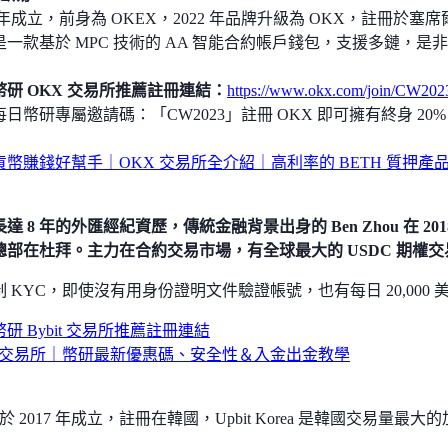
7 年成立，前身為 OKEX，2022 年品牌升級為 OKX，註冊於塞席爾。2
是一款基於 MPC 技術的 AA 智能合約帳戶錢包，支援多鏈，
幣研 OKX 交易所推薦註冊連結：
https://www.okx.com/join/CW202
日幣研專屬邀請碼：「CW2023」註冊 OKX 即可擁有終身 20
貨幣賺錢好幫手｜OKX 交易所全介紹｜高利率的 BETH 質押產
達 8 年的外匯經紀資歷，傳統金融背景出身的 Ben Zhou 在 2
總部在杜拜。主力在合約交易市場，有全球最大的 USDC 期權
制 KYC，即使沒有用身份證明文件驗證帳號，也有每日 20,000
研 Bybit 交易所推薦註冊連結
bit 交易所｜幣研最新優惠碼、安全性＆入金出金教學
it 於 2017 年成立，註冊在韓國，Upbit Korea 是韓國交易量