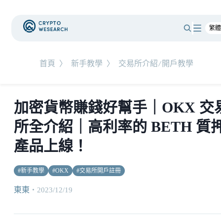
首頁
〉
新手教學
〉
交易所介紹/開戶教學
加密貨幣賺錢好幫手｜OKX 交
所全介紹｜高利率的 BETH 質
產品上線！
#
新手教學
#
OKX
#
交易所開戶註冊
東東
・
2023/12/19