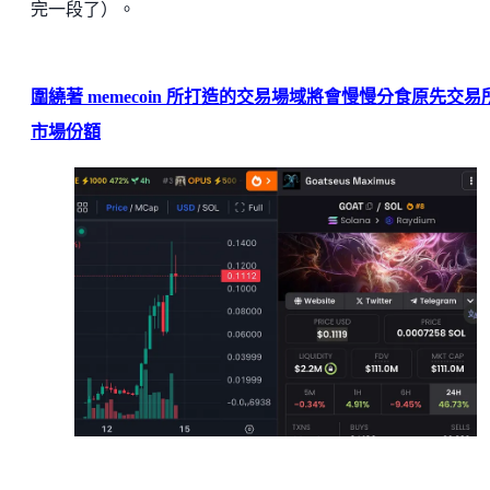
完一段了）。
圍繞著 memecoin 所打造的交易場域將會慢慢分食原先交易
市場份額