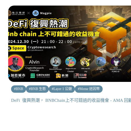
#
BNB
#
BNB 生態
#
Layer 1 公鏈
#
Meme 迷因幣
DeFi 復興熱潮， BNBChain上不可錯過的收益機會 - AMA 回