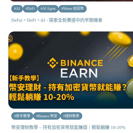
#
AI
#
DeFi
#
AI Agent
#
Meme 迷因幣
DeFai = DeFi + AI - 探索全新賽道中的早期機會
#
新手教學
#
Binance 幣安
#
理財教學
幣安理財教學 – 持有加密貨幣就能賺錢｜輕鬆躺賺 10-20%