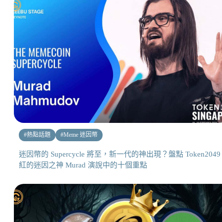
#
熱點話題
#
Meme 迷因幣
迷因幣的 Supercycle 將至，新一代的神出現？盤點 Token2049
紅的迷因之神 Murad 演說中的十個重點