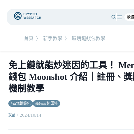
首頁
〉
新手教學
〉
區塊鏈錢包教學
免上鏈就能炒迷因的工具！ Me
錢包 Moonshot 介紹｜註冊、
機制教學
#
區塊鏈錢包
#
Meme 迷因幣
Kai
・
2024/10/14