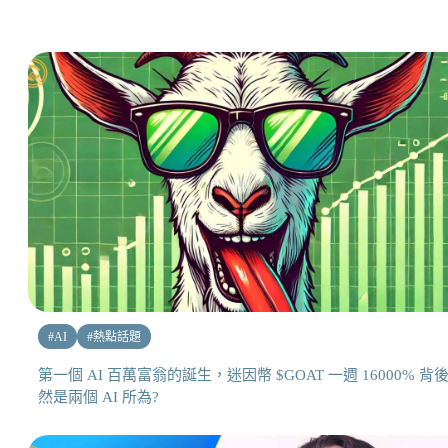
#
AI
#
熱點話題
第一個 AI 百萬富翁的誕生，迷因幣 $GOAT 一週 16000% 背
然是兩個 AI 所為?