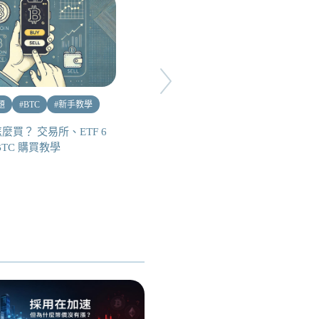
題
#
BTC
#
新手教學
#
熱點話題
#
總體經濟
#
新手教學
麼買？ 交易所、ETF 6
BTC 購買教學
你的防災包裡也要有加密貨幣！
戰時 USDT 支付、資產轉移海
外教學