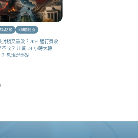
熱點話題
#
總體經濟
峽封鎖又重啟？20% 通行費收
不收？ 川普 24 小時大轉
，升息現況盤點