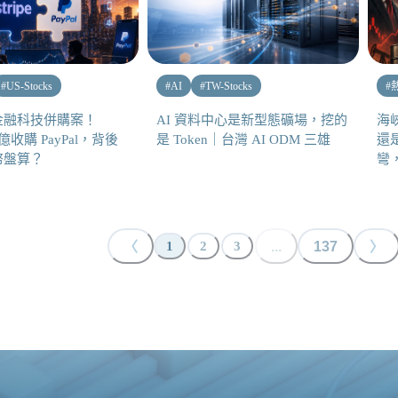
#
US-Stocks
#
AI
#
TW-Stocks
#
金融科技併購案！
AI 資料中心是新型態礦場，挖的
海
30 億收購 PayPal，背後
是 Token｜台灣 AI ODM 三雄
還是
幣盤算？
彎
〈
...
137
〉
1
2
3