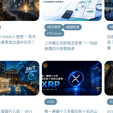
#
新手教學
#
基礎知識
#
#
TW-Stocks
BitMEX 熄燈！ 熊市
加
在產業淘汰潮中生存？
漲
上市櫃公司財報怎麼看？一句話
獲
搞懂四大財務報表
#
XRP
#
U
管銀行入局！ BNY
唯一連續十三年都在前十名的山
BT