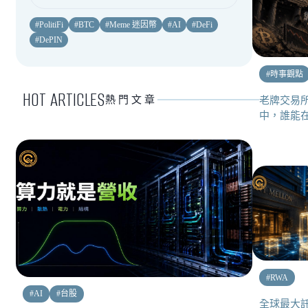
#
PolitiFi
#
BTC
#
Meme 迷因幣
#
AI
#
DeFi
#
DePIN
#
時事觀點
HOT ARTICLES
熱門文章
老牌交易所 
中，誰能
#
RWA
#
AI
#
台股
全球最大託