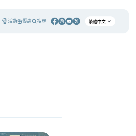
活動
優惠
搜尋
S
NY Mellon 要讓美債交易 24/7 不打烊