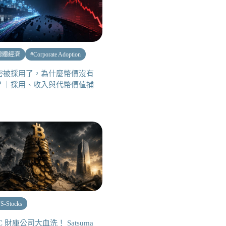
總體經濟
#
Corporate Adoption
密被採用了，為什麼幣價沒有
？｜採用、收入與代幣價值捕
S-Stocks
C 財庫公司大血洗！ Satsuma