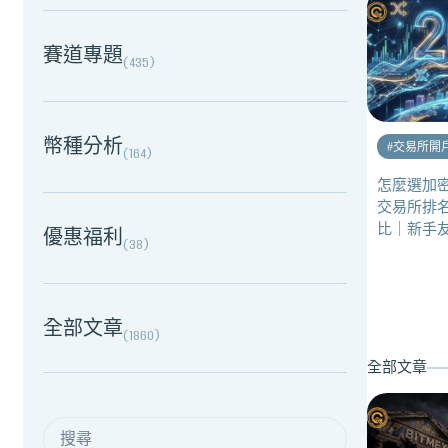
賽道專題
(
435
)
幣種分析
#
交易所開
(
164
)
怎麼選加密
交易所排
比｜新手
優惠福利
(
38
)
全部文章
(
1860
)
全部文章