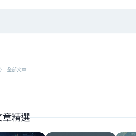
#
RWA
NEW ARTICLE
〉
全部文章
代幣價值捕獲
全球最大託管銀行入局！ B
文章精選