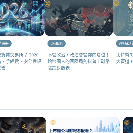
戶註冊
#
PolitiFi
#
熱點話
貨幣交易所？ 2026
不管政治，政治會管你的倉位！
比特幣怎
名、手續費、安全性評
給幣圈人的國際局勢科普｜戰爭
大管道 
友善
漲跌對照表