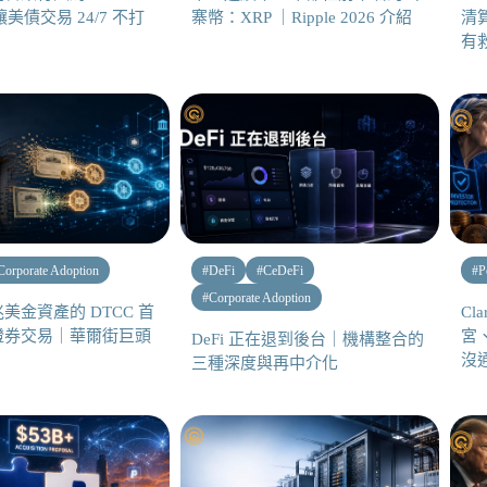
要讓美債交易 24/7 不打
寨幣：XRP ｜Ripple 2026 介紹
清
有
Corporate Adoption
#
DeFi
#
CeDeFi
#
P
#
Corporate Adoption
美金資產的 DTCC 首
Cl
證券交易｜華爾街巨頭
宮
DeFi 正在退到後台｜機構整合的
沒
三種深度與再中介化