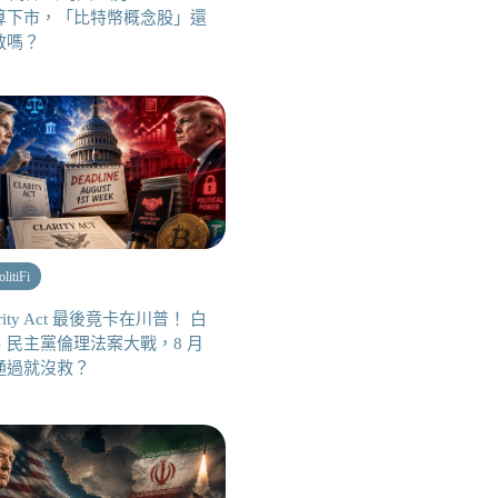
算下市，「比特幣概念股」還
救嗎？
olitiFi
arity Act 最後竟卡在川普！ 白
、民主黨倫理法案大戰，8 月
通過就沒救？