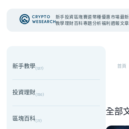
新手
投資
區塊
賽道
幣種
優惠
市場
最新
教學
理財
百科
專題
分析
福利
週報
文章
#
總體經濟
#
Corporate Adoption
NEW EVENT
最新活動
NEW EVENT
最新活動
新手教學
首頁
(
127
)
加密被採用了，為什麼幣價沒有漲？｜採用、收入與
投資理財
(
150
)
全部
區塊百科
(
77
)