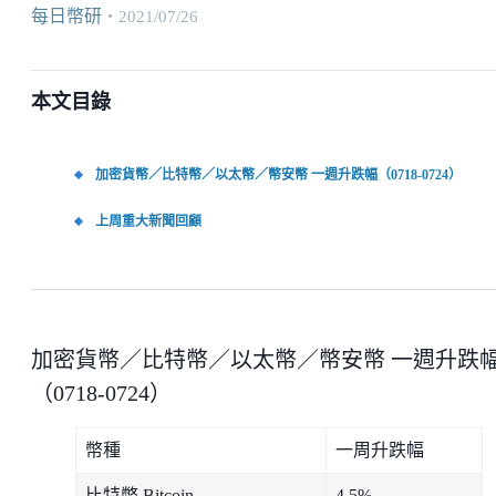
每日幣研
・
2021/07/26
本文目錄
加密貨幣／比特幣／以太幣／幣安幣 一週升跌幅（0718-0724）
上周重大新聞回顧
加密貨幣／比特幣／以太幣／幣安幣 一週升跌
（0718-0724）
幣種
一周升跌幅
比特幣 Bitcoin
4.5%