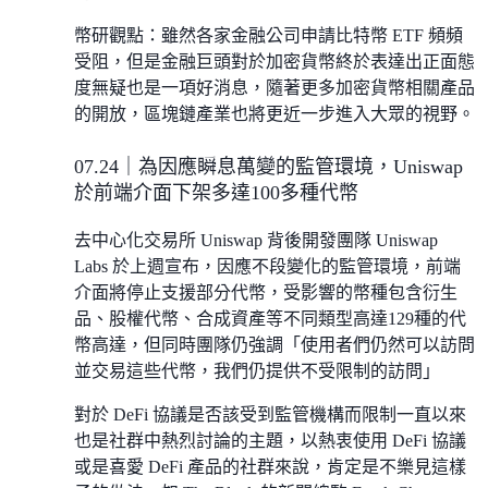
幣研觀點：雖然各家金融公司申請比特幣 ETF 頻頻
受阻，但是金融巨頭對於加密貨幣終於表達出正面態
度無疑也是一項好消息，隨著更多加密貨幣相關產品
的開放，區塊鏈產業也將更近一步進入大眾的視野。
07.24｜為因應瞬息萬變的監管環境，Uniswap
於前端介面下架多達100多種代幣
去中心化交易所 Uniswap 背後開發團隊 Uniswap
Labs 於上週宣布，因應不段變化的監管環境，前端
介面將停止支援部分代幣，受影響的幣種包含衍生
品、股權代幣、合成資產等不同類型高達129種的代
幣高達，但同時團隊仍強調「使用者們仍然可以訪問
並交易這些代幣，我們仍提供不受限制的訪問」
對於 DeFi 協議是否該受到監管機構而限制一直以來
也是社群中熱烈討論的主題，以熱衷使用 DeFi 協議
或是喜愛 DeFi 產品的社群來說，肯定是不樂見這樣