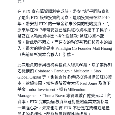
元。
在 FTX 宣布募資順利完成時，幣安也近乎同時宣佈
了退出 FTX 股權投資的消息，這項投資是在於2019
年，幣安對 FTX 的一筆金額未公開的戰略投資，而
原來早在2017年幣安就已經與紅杉資本結下了樑子，
幣安在 A輪融資中因 “排他性條款”遭紅杉資本起
訴，從此勢不兩立，而這次的融資有著紅杉資本的加
入，很大的機會是由 Paradigm Co Founder Matt Huang
（先前紅杉資本合夥人）引薦。
此次融資的參與機構與投資人總共60組，除了業界知
名機構如 Coinbase、Paradigm、Multicoin、Sino
Global Capital 等，也包含許多傳統投資機構如紅杉資
本、軟銀集團、知名避險資金大佬 Paul Jones 及旗下
基金 Tudor Investment，還有Millennium
Management、Thoma Bravo 等管理數百億美元以上的
資本，FTX 完成鉅額募資無疑對整體產業來說都是
一劑強心針，未來也期待 FTX 不管是在業務或是產
品多的多樣性上都能夠有規模性地成長。