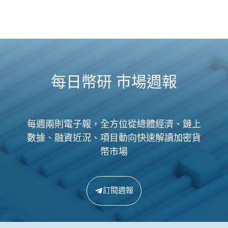
每日幣研 市場週報
每週兩則電子報，全方位從總體經濟、鏈上
數據、融資近況、項目動向快速解讀加密貨
幣市場
訂閱週報