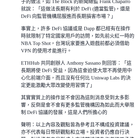
子的做法，如 The Block 的新聞總監 Frank Chaparro
就說：「這做法長期有利於 DeFi (適當監管)，還是
DeFi 向監管機構屈服進而長期損害市場？」
事實上，許多 DeFi 協議或是 Dapp 都已經有在操作
時就限制了特定國家用戶的訪問，如先前火紅一時的
NBA Top Shot，台灣玩家要進入遊戲前都必須借助
VPN 的使用才能進行。
ETHHub 共同創辦人 Anthony Sassano 則回答：「這
長期將使 DeFi 受益，因為這會迫使大眾不再使用中
心化前端介面，而且沒有任何比 Uniswap Labs 的決
定更能激勵大眾改變使用習慣了」
其實實質上的操作並不會因為這則消息受到太多影
響，反倒是會不會有更多監管機構因為如此而大舉限
制 DeFi 協議的發展，這是人們所擔心的
聲明：以上內容及觀點皆為參考且不構成投資建議，
亦不代表每日幣研觀點和立場。投資者仍應自行決