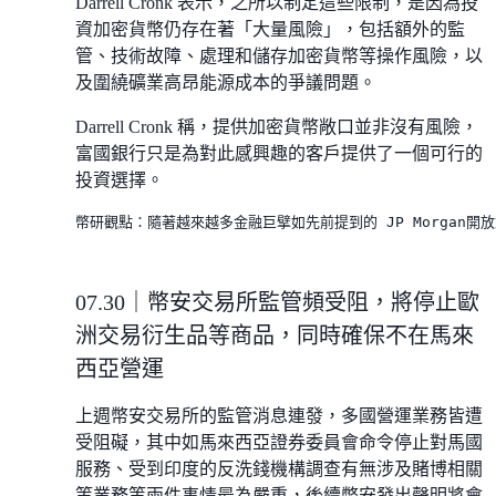
Darrell Cronk 表示，之所以制定這些限制，是因為投
資加密貨幣仍存在著「大量風險」，包括額外的監
管、技術故障、處理和儲存加密貨幣等操作風險，以
及圍繞礦業高昂能源成本的爭議問題。
Darrell Cronk 稱，提供加密貨幣敞口並非沒有風險，
富國銀行只是為對此感興趣的客戶提供了一個可行的
投資選擇。
幣研觀點：隨著越來越多金融巨擘如先前提到的 JP Morga
07.30｜幣安交易所監管頻受阻，將停止歐
洲交易衍生品等商品，同時確保不在馬來
西亞營運
上週幣安交易所的監管消息連發，多國營運業務皆遭
受阻礙，其中如馬來西亞證券委員會命令停止對馬國
服務、受到印度的反洗錢機構調查有無涉及賭博相關
等業務等兩件事情最為嚴重，後續幣安發出聲明將會