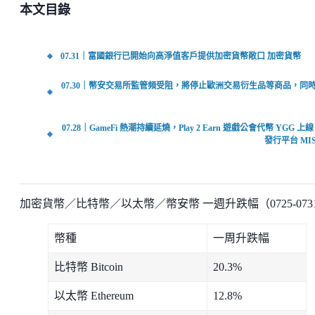
本文目錄
07.31｜富國銀行已開始向高淨值客戶提供加密貨幣敞口 加密貨幣
07.30｜幣安交易所監管頻受阻，將停止歐洲交易衍生品等商品，同
07.28｜GameFi 熱潮持續延燒，Play 2 Earn 遊戲公會代幣 YGG 上線 
發行平台 MI
加密貨幣／比特幣／以太幣／幣安幣 一週升跌幅（0725-073
幣種
一周升跌幅
比特幣 Bitcoin
20.3%
以太幣 Ethereum
12.8%