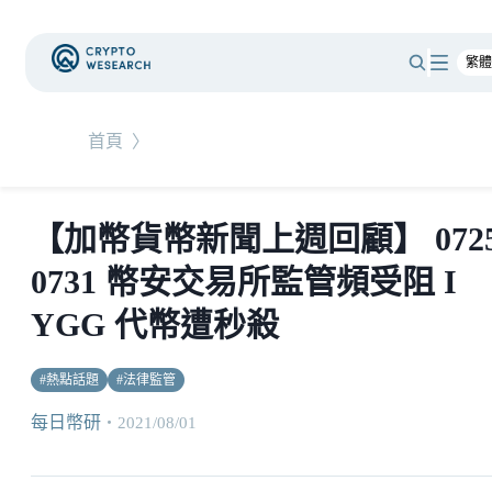
首頁
〉
【加幣貨幣新聞上週回顧】 0725
0731 幣安交易所監管頻受阻 I
YGG 代幣遭秒殺
#
熱點話題
#
法律監管
每日幣研
・
2021/08/01