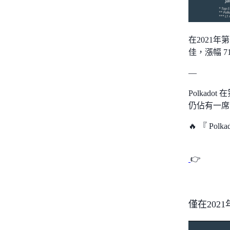
在2021
佳，漲幅 71
—
Polkado
仍佔有一席
🔥 『 Pol
👉
僅在202