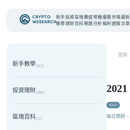
新手
投資
區塊
賽道
幣種
優惠
市場
最新
教學
理財
百科
專題
分析
福利
週報
文章
NEW EVENT
最新活動
首頁
新手教學
(
127
)
202
投資理財
(
150
)
#
DeFi
區塊百科
每日幣研
・
(
77
)