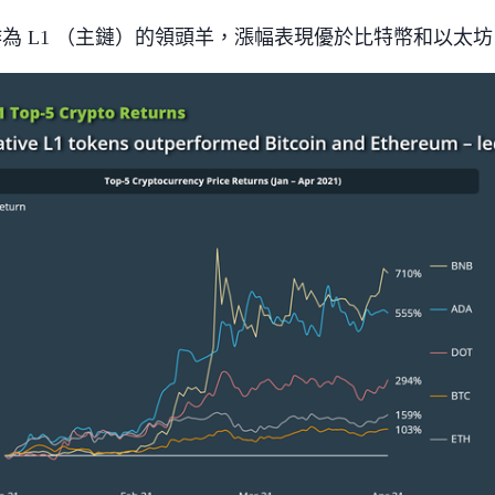
 作為 L1 （主鏈）的領頭羊，漲幅表現優於比特幣和以太坊