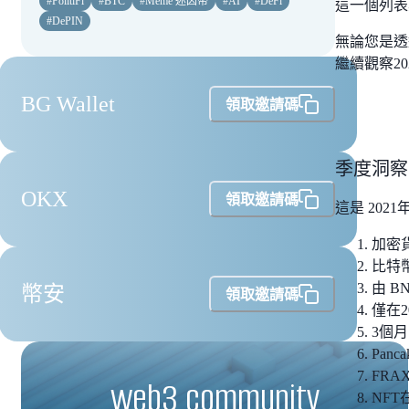
#
PolitiFi
#
BTC
#
Meme 迷因幣
#
AI
#
DeFi
這一個列表
#
DePIN
無論您是透
繼續觀察2
BG Wallet
領取邀請碼
季度洞察
OKX
領取邀請碼
這是 202
加密
比特幣
由 
幣安
領取邀請碼
僅在2
3個月
Pan
FRA
web3 community
NFT在