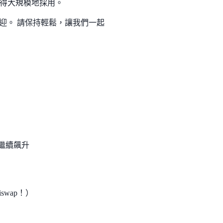
得大規模地採用。
常歡迎。 請保持輕鬆，讓我們一起
後繼續飆升
iswap！）