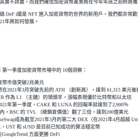
其實不詳盡，而我們確信加密貨幣產業將在今年年底之前終將獲
過 DeF i還是 NFT 進入加密貨幣的世界的新用戶，我們都非
021年將如何發展。
1年 第一季度加密貨幣市場中的 10個洞察：
貨幣市值突破2兆美元
在2021年3月突破先前的 ATH （創新高），達到 61,315 美元
BNB 作為 L1 （主鏈）的領頭羊，漲幅表現優於比特幣和以太坊
021年第一季度，CAKE 和 LUNA 的回報率就達到了2,900％
內，BSC 的 TVL （總鎖倉價值）翻了三倍，達到200億美元
cakeSwap成為截至2021年3月的第二大 DEX（在2021年4月超越 Un
X，UST 和 sUSD 是目前已知成功的算法穩定幣
GoogleTrend 方面更勝 DeFi