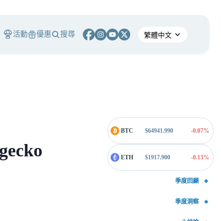
活動
優惠
搜尋
BTC
$
64941.990
-0.07
%
gecko
ETH
$
1917.900
-0.13
%
季度回顧
季度洞察