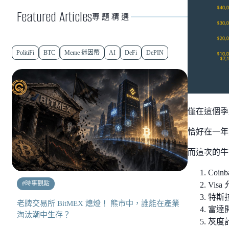
Featured Articles
專題精選
PolitiFi
BTC
Meme 迷因幣
AI
DeFi
DePIN
僅在這個季度
恰好在一年前
而這次的牛
Coi
#
時事觀點
Vis
特斯
老牌交易所 BitMEX 熄燈！ 熊市中，誰能在產業
富達開
淘汰潮中生存？
灰度計