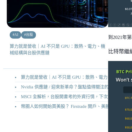
#
AI
#
台股
到2021年
算力就是營收｜AI 不只是 GPU：散熱、電力、機
比特幣繼續
械結構與台股供應鏈
算力就是營收｜AI 不只是 GPU：散熱、電力、機械結構與台股供應鏈
Nvidia 供應鏈 / 迎來新革命？盤點值得關注的二十家供應鏈企業
MSCI 全解析，台股開書考的外資行情，下次調整你準備好了嗎？
幣圈人如何開始買美股？ Firstrade 開戶、美股交易機制完整教學