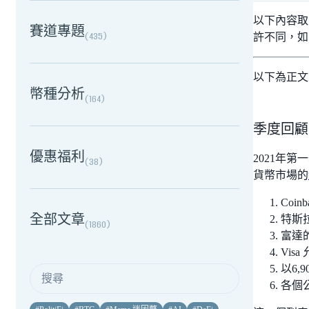
以下內容取自
賽道專題
(
435
)
許不同，如
以下為正文
幣種分析
(
164
)
季度回顧
優惠福利
2021年
(
38
)
貨幣市場的
Coi
全部文章
特斯
(
1860
)
富達的
Vis
以6,
各個公