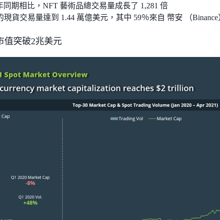
同期相比，NFT 藝術品總交易量成長了 1,281 倍
的現貨交易量達到 1.44 萬億美元，其中 59％來自 幣安 （Binanc
市值突破2兆美元