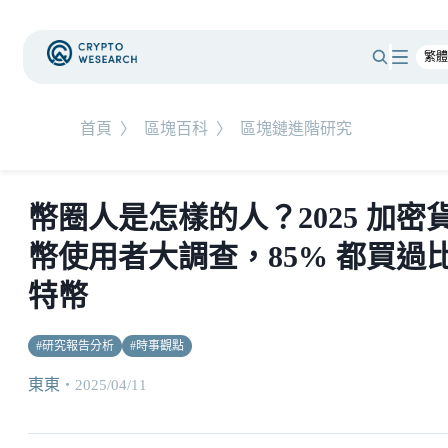
首頁
〉
區塊百科
〉
區塊鏈進階研究
幣圈人是怎樣的人？2025 加密
幣使用者大調查，85% 都買過
特幣
#
研究報告分析
#
時事觀點
東東
・
2025/04/11