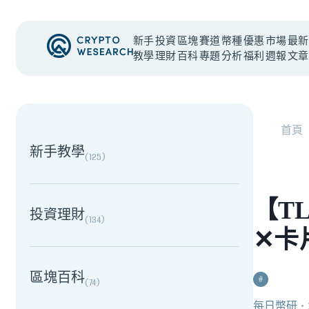
新手
投資
區塊
賽道
幣種
優惠
市場
最新
教學
理財
百科
專題
分析
福利
週報
文章
NEW EVENT
最新活動
首頁
新手教學
(
125
)
【TL
投資理財
(
134
)
✕卡
區塊百科
#
(
74
)
每日幣研
・