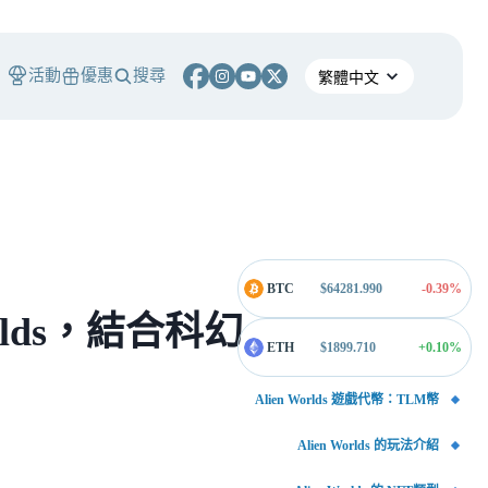
活動
優惠
搜尋
BTC
$
64281.990
-0.39
%
rlds，結合科幻
ETH
$
1899.710
+0.10
%
Alien Worlds 遊戲代幣：TLM幣
Alien Worlds 的玩法介紹