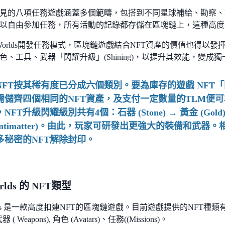
見的八項任務遊戲涵蓋多個範疇，包搭到不同星球補給、勘察、
以自由參加任務，所有活動的記錄都存儲在區塊鏈上，這種高度
n Worlds開發任務模式，區塊鏈遊戲結合NFT資產的價值也得以
色、工具、武器「閃耀升級」(Shining)，以提升其效能，變成
NFT按其稀有度已分成六個類別。要為庫存的遊戲 NFT「閃
需儲齊四個相同的NFT資產，及支付一定數量的TLM便可
NFT升級閃耀級別共有4個：石器 (Stone) → 黃金 (Gold) →
(Antimatter)。由此，玩家可研發出更強大的裝備和武
多秘密的NFT解除封印。
orlds 的 NFT類型
orlds 是一款高度扣連NFT的區塊鏈遊戲。目前遊戲提供的NFT種類有土地 (L
 武器 ( Weapons), 角色 (Avatars)、任務((Missions)。