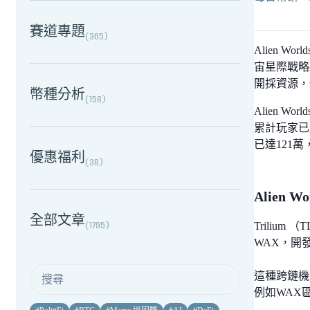
賽道專題
(
365
)
Alien 
宙星際戰略遊
開採資源，
幣種分析
(
158
)
Alien 
累計玩家已超過
已達121萬
優惠福利
(
38
)
Alien 
全部文章
(
1795
)
Triliu
WAX，開
這種跨鏈機
例如WAX