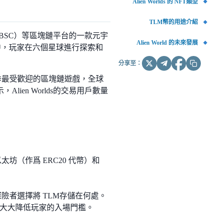
Alien Worlds 的 NFT類型
TLM幣的用途介紹
能鏈（BSC）等區塊鏈平台的一款元宇
Alien World 的未來發展
戲之中，玩家在六個星球進行探索和
分享至：
第四季最受歡迎的區塊鏈遊戲，全球
，Alien Worlds的交易用戶數量
太坊（作爲 ERC20 代幣）和
探險者選擇將 TLM存儲在何處。
e，大大降低玩家的入場門檻。