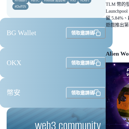
#
PolitiFi
#
BTC
#
Meme 迷因幣
#
AI
#
DeFi
TLM 幣的
#
DePIN
Launchp
留 5.84
遊戲推出第
BG Wallet
領取邀請碼
Alien 
OKX
領取邀請碼
幣安
領取邀請碼
web3 community