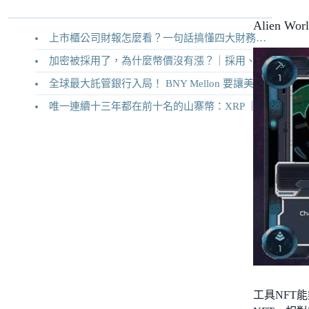
Alien W
上市櫃公司財報怎麼看？一句話搞懂四大財務報表
加密被採用了，為什麼幣價沒有漲？｜採用、收入與代幣價值捕獲
全球最大託管銀行入局！ BNY Mellon 要讓美債交易 24/7 不打烊
唯一連續十三年都在前十名的山寨幣：XRP ｜Ripple 2026 介紹
工具NFT能