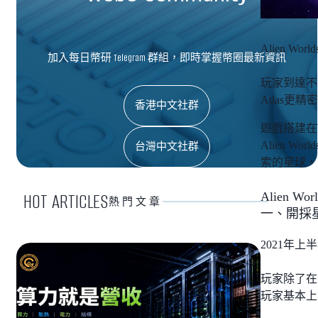
Alien 
加入每日幣研 Telegram 群組，即時掌握幣圈最新資訊
玩家到達不同
Atlas
香港中文社群
遊戲搭建在W
Alien
台灣中文社群
索的星球，隨
HOT ARTICLES
Alien W
熱門文章
一、開採
2021年上
玩家除了在
玩家基本上無