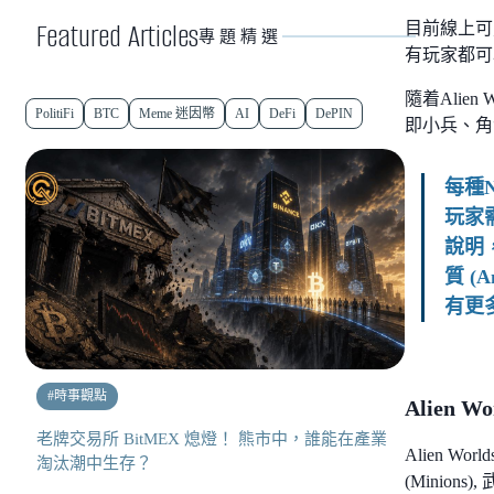
Featured Articles
目前線上可
專題精選
有玩家都可
隨着Alie
PolitiFi
BTC
Meme 迷因幣
AI
DeFi
DePIN
即小兵、角
每種
玩家
說明，
質 
有更
#
時事觀點
Alien W
老牌交易所 BitMEX 熄燈！ 熊市中，誰能在產業
Alien W
淘汰潮中生存？
(Minions),