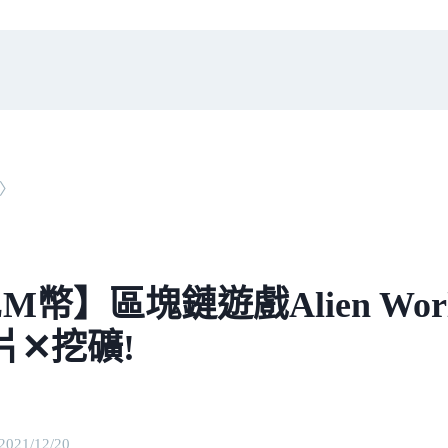
〉
M幣】區塊鏈遊戲Alien Wo
片✕挖礦!
2021/12/20