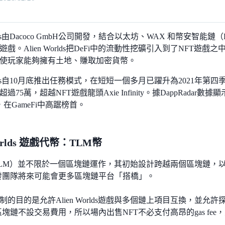
Worlds由Dacoco GmbH公司開發，結合以太坊、WAX 和幣安智
戲。Alien Worlds把DeFi中的流動性挖礦引入到了NFT遊
使玩家能夠擁有土地、賺取加密貨幣。
Worlds自10月底推出任務模式，在短短一個多月已躍升為2021年
75萬，超越NFT遊戲龍頭Axie Infinity。據DappRadar數據顯示
，在GameFi中高踞榜首。
Worlds 遊戲代幣：TLM幣
m （TLM）並不限於一個區塊鏈運作，其初始設計跨越兩個區塊鏈，以
發團隊將來可能會更多區塊鏈平台「搭橋」。
制的目的是允許Alien Worlds遊戲與多個鏈上項目互換，並允許
區塊鏈不設交易費用，所以場內出售NFT不必支付高昂的gas fe