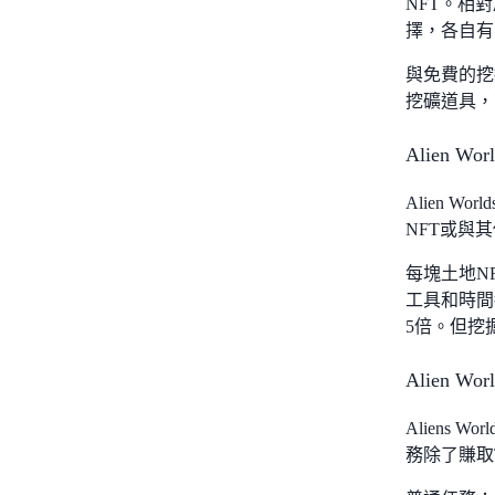
NFT。相
擇，各自有
與免費的挖
挖礦道具，亦
Alien W
Alien 
NFT或與
每塊土地N
工具和時間
5倍。但挖
Alien 
Aliens
務除了賺取