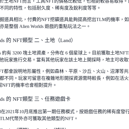
對於土地NFT而言，工具NFT的價格比較低，也相對較容易取得。
不同的特性，包括耐久度、稀有度及銳利度等等。
掘道具相比，付費的NFT挖礦道具能夠提高挖出TLM的機率，
是整個 Alien Worlds 遊戲的重點玩法之一。
orlds 的 NFT類型 二、土地（Land）
Worlds 約有 3200 塊土地資產，分佈在 6 個星球上。目前獲取
其他玩家進行交易。當有其他玩家在該土地上開採時，地主可收取
FT都會說明地形屬性，例如森林、平原、沙丘、火山、沼澤等共
都不同。玩家可留意在複雜地形開採資源需時較長，例如在活火
掘NFT的機率也會相對提升。
Worlds 的 NFT類型 三、任務遊戲卡
 World在2021年10月底推出第一期任務模式，按遊戲任務的稀有
TLM代幣外亦可獲取其他類型的NFT。