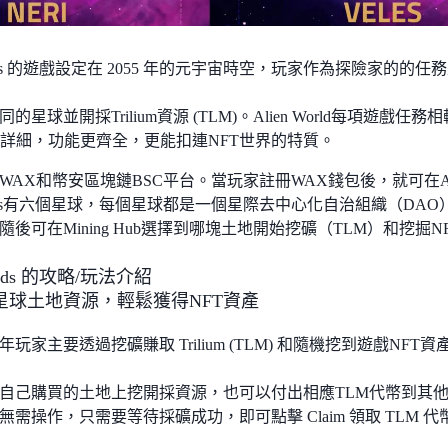
Worlds 的遊戲設定在 2055 年的元宇宙時空，玩家作為探險家的
的星球並開採Trilium資源 (TLM)。Alien World每項遊戲任務
更精密詳細，功能更齊全，更能扣連NFT世界的特質。
AX和幣安區塊鏈BSC平台。當玩家註冊WAX錢包後，就可在Alie
 Worlds有六個星球，每個星球都是一個星際去中心化自治組織（D
後可在Mining Hub選擇到哪塊土地開始挖礦（TLM）和挖掘N
orlds 的攻略/玩法介紹
星球土地資源，輕鬆獲得NFT資產
半年玩家主要透過挖礦賺取 Trilium (TLM) 和隨機挖到遊戲NF
自己購買的土地上挖開採資源，也可以付出相應TLM代幣到其
需操作，只需要等待採礦成功，即可點擊 Claim 領取 TLM 代