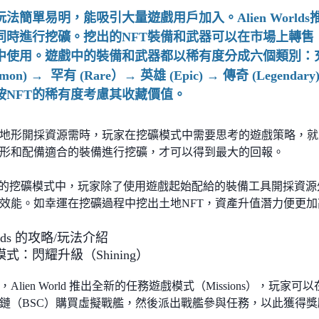
玩法簡單易明，能吸引大量遊戲用戶加入。Alien World
同時進行挖礦。挖出的NFT裝備和武器可以在市場上轉售
中使用。遊戲中的裝備和武器都以稀有度分成六個類別：充裕（A
mon) → 罕有 (Rare）→ 英雄 (Epic) → 傳奇 (Legendary
按NFT的稀有度考慮其收藏價值。
地形開採資源需時，玩家在挖礦模式中需要思考的遊戲策略，就
形和配備適合的裝備進行挖礦，才可以得到最大的回報。
g Hub的挖礦模式中，玩家除了使用遊戲起始配給的裝備工具開採資
效能。如幸運在挖礦過程中挖出土地NFT，資產升值潛力便更加
orlds 的攻略/玩法介紹
式：閃耀升級（Shining）
起，Alien World 推出全新的任務遊戲模式（Missions），
鏈（BSC）購買虛擬戰艦，然後派出戰艦參與任務，以此獲得獎