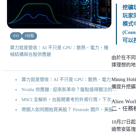
挖礦
玩家
模式
(Com
#
AI
#
台股
可以
算力就是營收｜AI 不只是 GPU：散熱、電力、機
械結構與台股供應鏈
由於在不同
擇理想的地
Minin
算力就是營收｜AI 不只是 GPU：散熱、電力、機械結構與台股供應鏈
備提升挖礦
Nvidia 供應鏈 / 迎來新革命？盤點值得關注的二十家供應鏈企業
MSCI 全解析，台股開書考的外資行情，下次調整你準備好了嗎？
Alien W
二、任務模
幣圈人如何開始買美股？ Firstrade 開戶、美股交易機制完整教學
10月27日
過幣安區塊