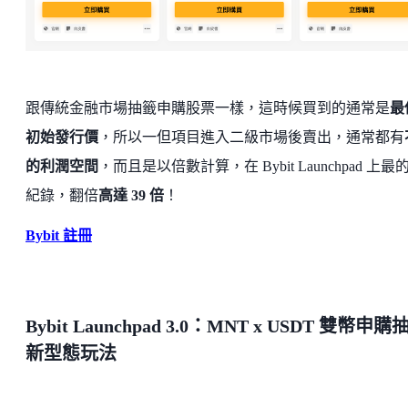
跟傳統金融市場抽籤申購股票一樣，這時候買到的通常是
最
初始發行價
，所以一但項目進入二級市場後賣出，通常都有
的利潤空間
，而且是以倍數計算，在 Bybit Launchpad 上最
紀錄，翻倍
高達 39 倍
！
Bybit 註冊
Bybit Launchpad 3.0：MNT x USDT 雙幣申購
新型態玩法