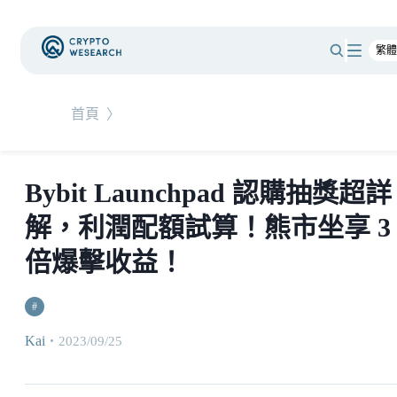
首頁
〉
Bybit Launchpad 認購抽獎超詳
解，利潤配額試算！熊市坐享 3
倍爆擊收益！
#
Kai
・
2023/09/25