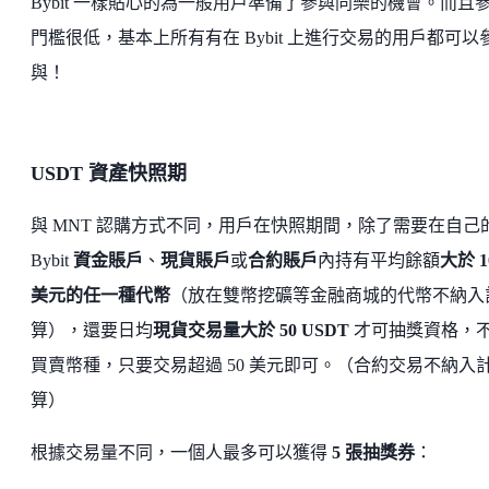
Bybit 一樣貼心的為一般用戶準備了參與同樂的機會。而且
門檻很低，基本上所有有在 Bybit 上進行交易的用戶都可以
與！
USDT 資產快照期
與 MNT 認購方式不同，用戶在快照期間，除了需要在自己
Bybit
資金賬戶
、
現貨賬戶
或
合約賬戶
內持有平均餘額
大於 1
美元的任一種代幣
（放在雙幣挖礦等金融商城的代幣不納入
算），還要日均
現貨交易量大於 50 USDT
才可抽獎資格，
買賣幣種，只要交易超過 50 美元即可。（合約交易不納入
算）
根據交易量不同，一個人最多可以獲得
5 張抽獎券
：