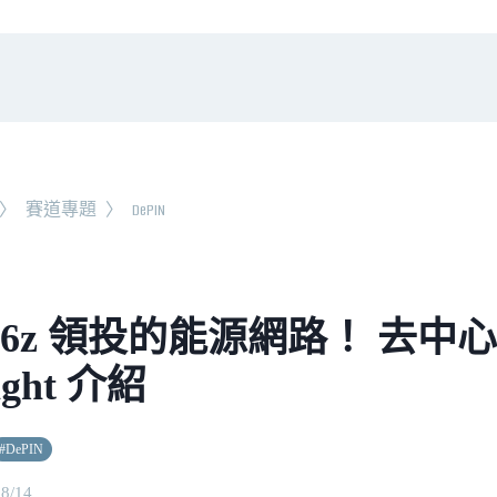
〉
賽道專題
〉
DePIN
a16z 領投的能源網路！ 去
ight 介紹
#
DePIN
08/14