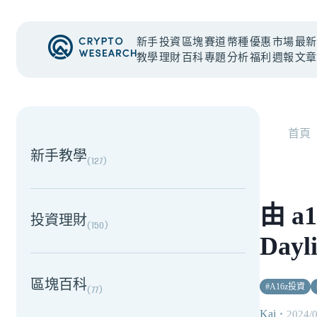
新手
投資
區塊
賽道
幣種
優惠
市場
最新
教學
理財
百科
專題
分析
福利
週報
文章
NEW EVENT
最新活動
首頁
新手教學
(
127
)
由 
投資理財
(
150
)
Dayl
區塊百科
#
A16z投資
(
77
)
Kai
・
2024/