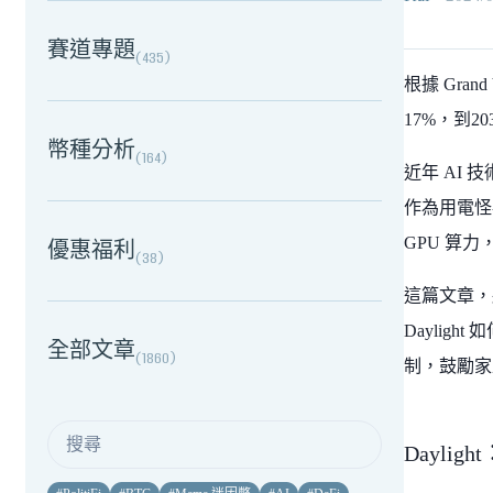
賽道專題
(
435
)
根據 Gra
17%，到2
幣種分析
(
164
)
近年 AI
作為用電怪
GPU 算
優惠福利
(
38
)
這篇文章，將來
Dayli
全部文章
(
1860
)
制，鼓勵家
Dayli