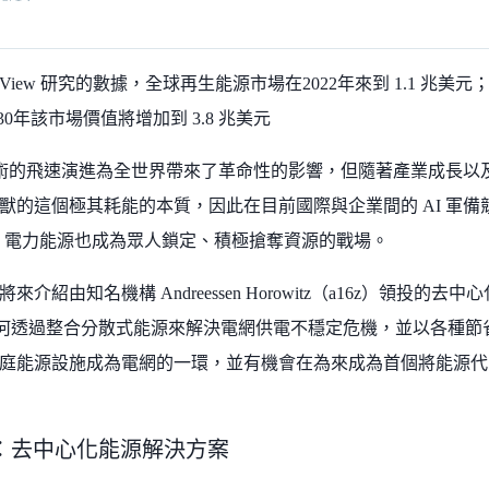
nd View 研究的數據，全球再生能源市場在2022年來到 1.1 
030年該市場價值將增加到 3.8 兆美元
 技術的飛速演進為全世界帶來了革命性的影響，但隨著產業成長以
獸的這個極其耗能的本質，因此在目前國際與企業間的 AI 軍
力，電力能源也成為眾人鎖定、積極搶奪資源的戰場。
介紹由知名機構 Andreessen Horowitz（a16z）領投的去中心
ght 如何透過整合分散式能源來解決電網供電不穩定危機，並以各
庭能源設施成為電網的一環，並有機會在為來成為首個將能源代
ght：去中心化能源解決方案