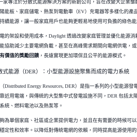
一家專注於分散式能源解決方案的新創公司，旨在改變大企業壟
能板、家庭儲電、熱泵到電動車（EV）充電器等多樣化的產品，Dayli
持續能源，讓一般家庭用戶也能夠更輕易地使用可負擔的綠色能
電的架設和使用成本，Daylight 透過改變家庭管理並優化能
能協助減少主要電網負載，甚至在高峰需求期間向電網供電，或
有價值的獎勵回饋
，長遠實現更加環保且公平的能源模式。
散式能源（DER）：小型能源設施聚集而成的電力系統
istributed Energy Resources, DER）是指一系列的
靠近用電端，與傳統的大型集中式發電設施不同，DER 包括太
系統、燃料電池以及熱泵等。
夠為單個家庭、社區或企業提供電力，並且在有需要的時候可以
穩定性和效率。以降低對傳統電網的依賴，同時提高能源使用的