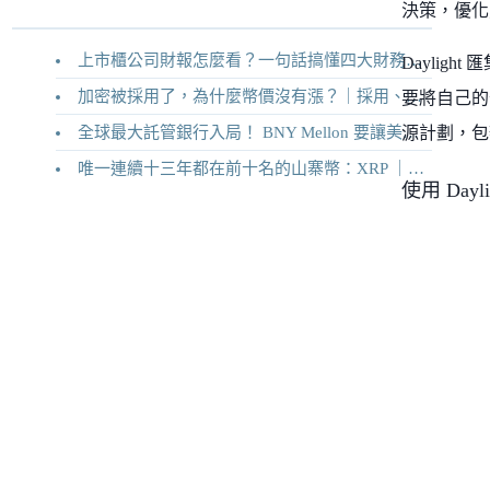
決策，優化
上市櫃公司財報怎麼看？一句話搞懂四大財務報表
Dayli
加密被採用了，為什麼幣價沒有漲？｜採用、收入與代幣價值捕獲
要將自己的
全球最大託管銀行入局！ BNY Mellon 要讓美債交易 24/7 不打烊
源計劃，包
唯一連續十三年都在前十名的山寨幣：XRP ｜Ripple 2026 介紹
使用 Day