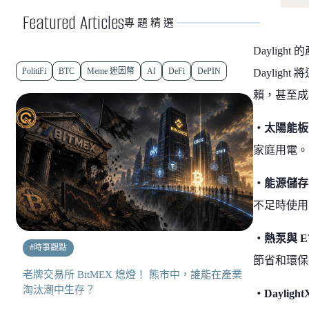
Featured Articles
專題精選
Dayli
PolitiFi
BTC
Meme 迷因幣
AI
DeFi
DePIN
Dayli
賴，甚至成
・太陽能板
家庭用電。
・能源儲存
不足時使用
・熱泵與 E
#
時事觀點
節省和環保
老牌交易所 BitMEX 熄燈！ 熊市中，誰能在產業
淘汰潮中生存？
・Daylig