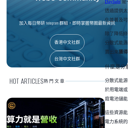
Daylight
是
透過提供太陽
化並普及可
加入每日幣研 Telegram 群組，即時掌握幣圈最新資訊
除了降低綠
香港中文社群
分散式能源
賣出來
獲得
台灣中文社群
什麼是分
HOT ARTICLES
分散式能源（D
熱門文章
於用電端或
庭電池儲能
這些資源能
電力系統的