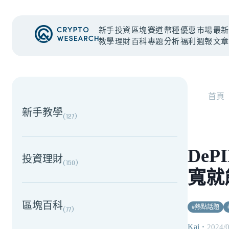
新手
投資
區塊
賽道
幣種
優惠
市場
最新
教學
理財
百科
專題
分析
福利
週報
文章
NEW EVENT
最新活動
首頁
新手教學
(
127
)
DeP
投資理財
(
150
)
寬就
區塊百科
#
熱點話題
(
77
)
Kai
・
2024/