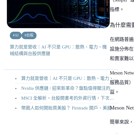
指標。
為什麼需
#
AI
#
台股
在網路普遍
算力就是營收｜AI 不只是 GPU：散熱、電力、機
設施分佈在
械結構與台股供應鏈
和賣家難以
Meson
算力就是營收｜AI 不只是 GPU：散熱、電力、機械結構與台股供應鏈
服務品質）
Nvidia 供應鏈 / 迎來新革命？盤點值得關注的二十家供應鏈企業
益。
MSCI 全解析，台股開書考的外資行情，下次調整你準備好了嗎？
Meson N
幣圈人如何開始買美股？ Firstrade 開戶、美股交易機制完整教學
簡單來說，Me