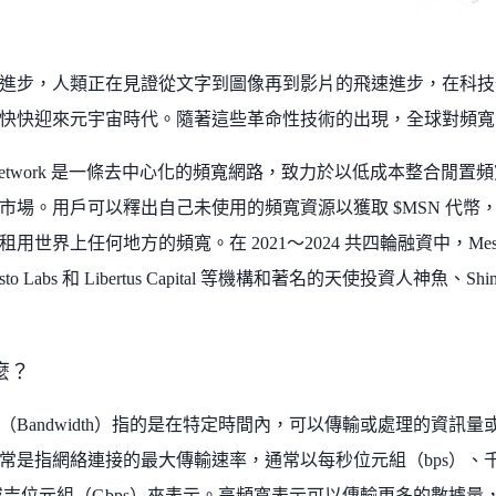
進步，人類正在見證從文字到圖像再到影片的飛速進步，在科技
快快迎來元宇宙時代。隨著這些革命性技術的出現，全球對頻寬
on Network 是一條去中心化的頻寬網路，致力於以低成本整合
市場。用戶可以釋出自己未使用的頻寬資源以獲取 $MSN 代幣，而
用世界上任何地方的頻寬。在 2021～2024 共四輪融資中，Meson N
resto Labs 和 Libertus Capital 等機構和著名的天使投資人神魚、Shi
麼？
（Bandwidth）指的是在特定時間內，可以傳輸或處理的資訊
常是指網絡連接的最大傳輸速率，通常以每秒位元組（bps）、千
）或吉位元組（Gbps）來表示。高頻寬表示可以傳輸更多的數據