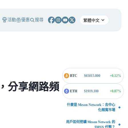
活動
優惠
搜尋
BTC
$
65015.800
+0.12
%
 介紹，分享網路頻
ETH
$
1919.100
+0.07
%
什麼是 Meson Network：去中心
化頻寬市場
用戶如何挖礦 Meson Network 的
$MSN 代幣？