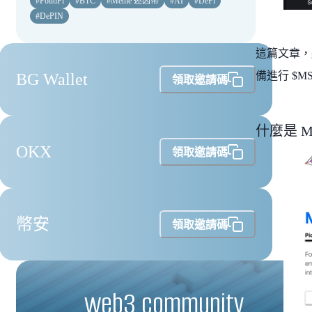
#
PolitiFi
#
BTC
#
Meme 迷因幣
#
AI
#
DeFi
#
DePIN
這篇文章，將
備進行 $M
BG Wallet
領取邀請碼
什麼是 M
OKX
領取邀請碼
幣安
領取邀請碼
web3 community