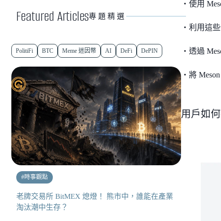
・使用 Me
Featured Articles
專題精選
・利用這些分
・透過 Me
PolitiFi
BTC
Meme 迷因幣
AI
DeFi
DePIN
・將 Mes
用戶如何挖礦
#
時事觀點
老牌交易所 BitMEX 熄燈！ 熊市中，誰能在產業
淘汰潮中生存？