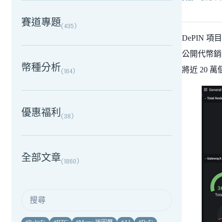
賽道專題
(
435
)
DePIN 項
公開代幣銷售
幣種分析
將近 20 
(
164
)
優惠福利
(
38
)
全部文章
(
1860
)