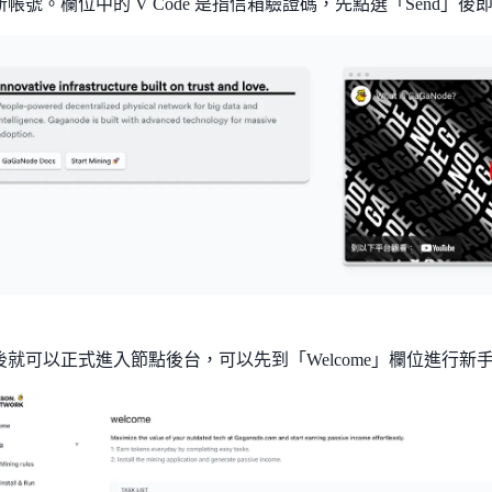
新帳號。欄位中的 V Code 是指信箱驗證碼，先點選「Send」
後就可以正式進入節點後台，可以先到「Welcome」欄位進行新