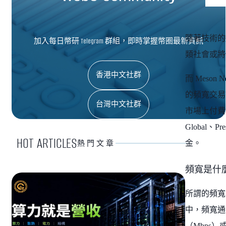
隨著技術的
加入每日幣研 Telegram 群組，即時掌握幣圈最新資訊
類社會或將
香港中文社群
而 Mes
的頻寬交易
台灣中文社群
市場上付費租
Global、P
HOT ARTICLES
金。
熱門文章
頻寬是什
所謂的頻寬
中，頻寬通
（Mbps