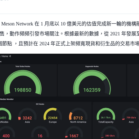
目 Meson Network 在 1 月底以 10 億美元的估值完成新一輪的機構融
，動作頻頻引發市場關注。根據最新的數據，從 2021 年發展至今的 M
萬個節點 ，且預計在 2024 年正式上架頻寬現貨和衍生品的交易市