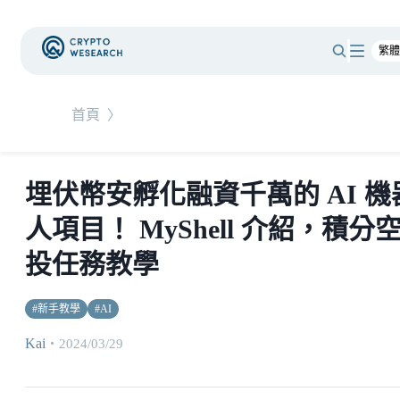
首頁
〉
埋伏幣安孵化融資千萬的 AI 機
人項目！ MyShell 介紹，積分
投任務教學
#
新手教學
#
AI
Kai
・
2024/03/29