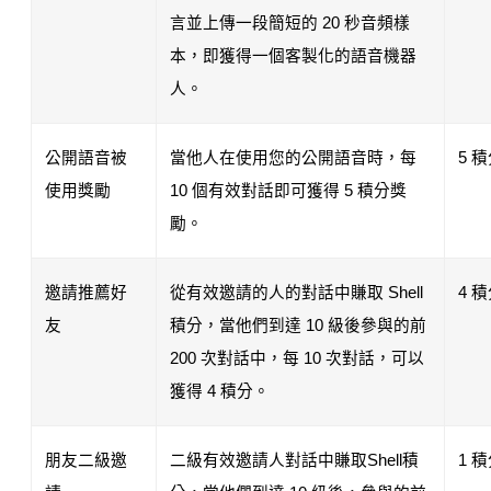
言並上傳一段簡短的 20 秒音頻樣
本，即獲得一個客製化的語音機器
人。
公開語音被
當他人在使用您的公開語音時，每 
5 
使用獎勵
10 個有效對話即可獲得 5 積分獎
勵。
邀請推薦好
從有效邀請的人的對話中賺取 Shell 
4 
友
積分，當他們到達 10 級後參與的前 
200 次對話中，每 10 次對話，可以
獲得 4 積分。
朋友二級邀
二級有效邀請人對話中賺取Shell積
1 