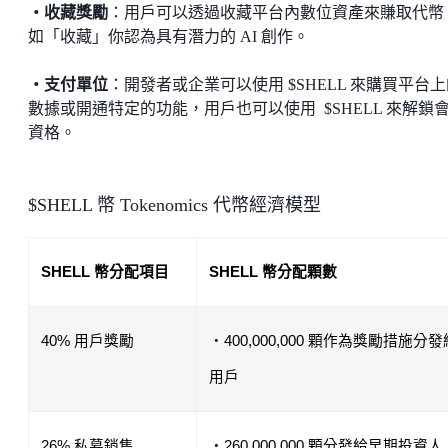
・收藏獎勵
：用戶可以透過收藏平台內數位資產來賺取代幣
如「收藏」你認為具有潛力的 AI 創作。
・支付單位
：開發者或企業可以使用 $SHELL 來購買平台
數據或開通特定的功能，用戶也可以使用 $SHELL 來解鎖
資格。
$SHELL 幣 Tokenomics 代幣經濟模型
SHELL 幣分配項目
SHELL 幣分配顆數
40% 用戶獎勵
・400,000,000 顆作為獎勵措施分發
用戶
26% 私募銷售
・260,000,000 顆分發給早期投資人