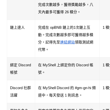
完成次數越多，獲得獎勵越多，八
天內最多可獲得 26 積分。
鏈上達人
完成在 opBNB 鏈上的1次鏈上互
1 
動。完成次數越多即可獲得越多積
分，記得先至
連結網站
領取測試網
代幣。
綁定 Discord 
在 MyShell 上綁定你的 Discord 帳
1 
帳號
號。
Discord 社群
在 MyShell Discord 的 #gm-gn-hi 頻
1 
活躍
道中，每天發送 1 則訊息。