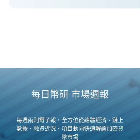
每日幣研 市場週報
每週兩則電子報，全方位從總體經濟、鏈上
數據、融資近況、項目動向快速解讀加密貨
幣市場