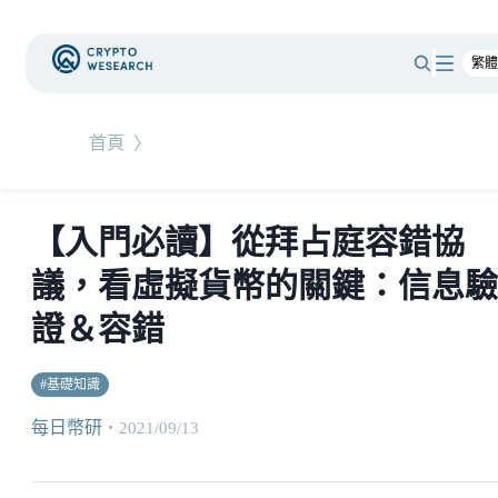
首頁
〉
【入門必讀】從拜占庭容錯協
議，看虛擬貨幣的關鍵：信息驗
證＆容錯
#
基礎知識
每日幣研
・
2021/09/13