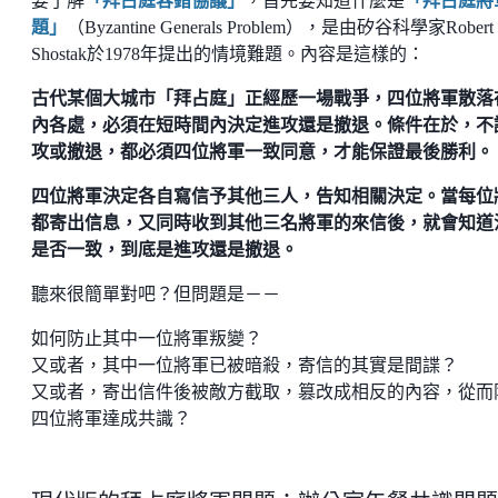
要了解
「拜占庭容錯協議」
，首先要知道什麼是
「拜占庭將
題」
（Byzantine Generals Problem），是由矽谷科學家Robert
Shostak於1978年提出的情境難題。內容是這樣的：
古代某個大城市「拜占庭」正經歷一場戰爭，四位將軍散落
內各處，必須在短時間內決定進攻還是撤退。條件在於，不
攻或撤退，都必須四位將軍一致同意，才能保證最後勝利。
四位將軍決定各自寫信予其他三人，告知相關決定。當每位
都寄出信息，又同時收到其他三名將軍的來信後，就會知道
是否一致，到底是進攻還是撤退。
聽來很簡單對吧？但問題是－－
如何防止其中一位將軍叛變？
又或者，其中一位將軍已被暗殺，寄信的其實是間諜？
又或者，寄出信件後被敵方截取，篡改成相反的內容，從而
四位將軍達成共識？