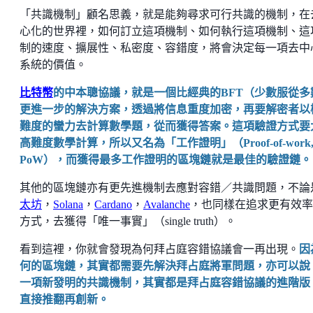
「共識機制」顧名思義，就是能夠尋求可行共識的機制，在
心化的世界裡，如何訂立這項機制、如何執行這項機制、這
制的速度、擴展性、私密度、容錯度，將會決定每一項去中
系統的價值。
比特幣
的中本聰協議，就是一個比經典的BFT（少數服從多
更進一步的解決方案，透過將信息重度加密，再要解密者以
難度的蠻力去計算數學題，從而獲得答案。這項驗證方式要
高難度數學計算，所以又名為「工作證明」（Proof-of-work
PoW），而獲得最多工作證明的區塊鏈就是最佳的驗證鏈。
其他的區塊鏈亦有更先進機制去應對容錯／共識問題，不論
太坊
，
Solana
，
Cardano
，
Avalanche
，也同樣在追求更有效率
方式，去獲得「唯一事實」（single truth）。
看到這裡，你就會發現為何拜占庭容錯協議會一再出現。
因
何的區塊鏈，其實都需要先解決拜占庭將軍問題，亦可以說
一項新發明的共識機制，其實都是拜占庭容錯協議的進階版
直接推翻再創新。