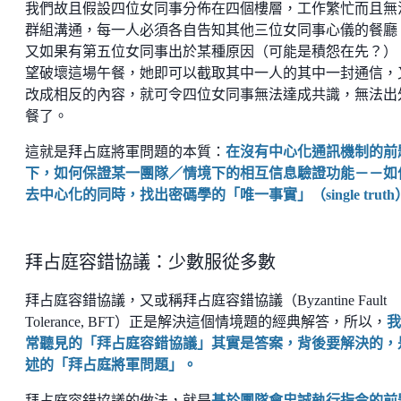
我們故且假設四位女同事分佈在四個樓層，工作繁忙而且無
群組溝通，每一人必須各自告知其他三位女同事心儀的餐廳
又如果有第五位女同事出於某種原因（可能是積怨在先？）
望破壞這場午餐，她即可以截取其中一人的其中一封通信，
改成相反的內容，就可令四位女同事無法達成共識，無法出
餐了。
這就是拜占庭將軍問題的本質：
在沒有中心化通訊機制的前
下，如何保證某一團隊／情境下的相互信息驗證功能－－如
去中心化的同時，找出密碼學的「唯一事實」（single truth
拜占庭容錯協議：少數服從多數
拜占庭容錯協議，又或稱拜占庭容錯協議（Byzantine Fault
Tolerance, BFT）正是解決這個情境題的經典解答，所以，
我
常聽見的「拜占庭容錯協議」其實是答案，背後要解決的，
述的「拜占庭將軍問題」。
拜占庭容錯協議的做法，就是
基於團隊會忠誠執行指令的前