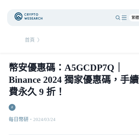
首頁
〉
幣安優惠碼：A5GCDP7Q｜
Binance 2024 獨家優惠碼，手續
費永久 9 折！
#
每日幣研
・
2024/03/24