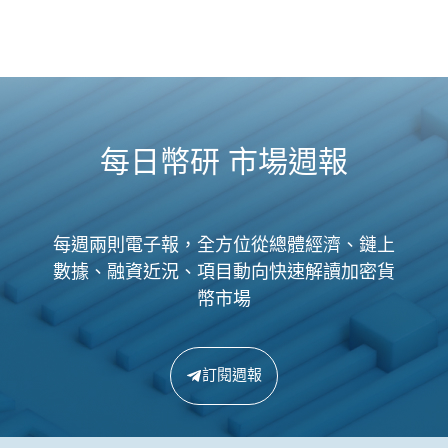
每日幣研 市場週報
每週兩則電子報，全方位從總體經濟、鏈上
數據、融資近況、項目動向快速解讀加密貨
幣市場
訂閱週報