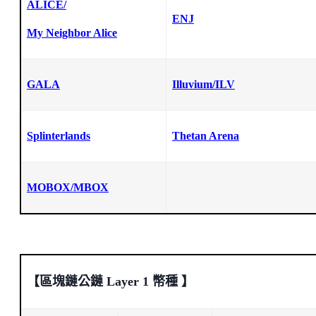
ALICE/
ENJ
My Neighbor Alice
GALA
Illuvium/ILV
Splinterlands
Thetan Arena
MOBOX/MBOX
【區塊鏈公鏈 Layer 1 幣種 】