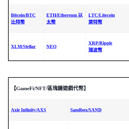
Bitcoin/BTC
ETH/Ethereum 以
LTC/Litecoin
比特幣
太幣
萊特幣
XRP/Ripple
XLM/Stellar
NEO
瑞波幣
【GameFi/NFT/區塊鏈遊戲代幣】
Axie Infinity/AXS
Sandbox/
SAND