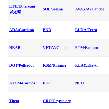
ETH/Ethereum
SOL/Solana
AVAX/Avalanche
以太幣
ADA/Cardano
BNB
LUNA/Terra
NEAR
VET/VeChain
FTM/Fantom
DOT/Polkadot
KSM/Kusama
KLAY/Klaytn
ATOM/Cosmos
ICP
NEO
Theta
CRO/Crypto.org