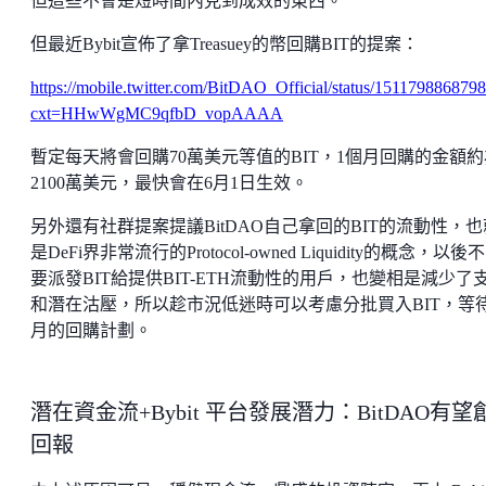
但這些不會是短時間內見到成效的東西。
但最近Bybit宣佈了拿Treasuey的幣回購BIT的提案：
https://mobile.twitter.com/BitDAO_Official/status/15117988687
cxt=HHwWgMC9qfbD_vopAAAA
暫定每天將會回購70萬美元等值的BIT，1個月回購的金額約
2100萬美元，最快會在6月1日生效。
另外還有社群提案提議BitDAO自己拿回的BIT的流動性，也
是DeFi界非常流行的Protocol-owned Liquidity的概念，以後
要派發BIT給提供BIT-ETH流動性的用戶，也變相是減少了
和潛在沽壓，所以趁市況低迷時可以考慮分批買入BIT，等
月的回購計劃。
潛在資金流+Bybit 平台發展潛力：BitDAO有望
回報