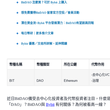
BitDAO 怎麼買？可於 Bybit 上購入
想免費獲得BitDAO 留意官方空投／會員活動
潛在資金流+Bybit 平台發展潛力：BitDAO有望創高回報
每日幣研｜更多推介文章
Bybit 優惠／交易所詳解，延伸閱讀
幣種名稱
幣種類型
所在公鏈
代幣作用
-去中心化VC
BIT
DAO
Ethereum
-治理
近日BitDAO備受去中心化投資者及代幣投資者注目，什麼
「DAO」？BitDAO與
Bybit
有何關係？為何被看高一線？