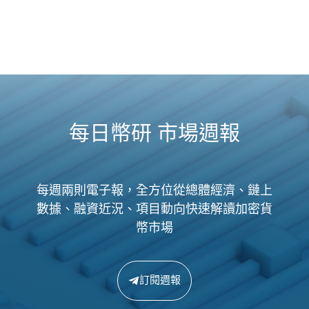
每日幣研 市場週報
每週兩則電子報，全方位從總體經濟、鏈上
數據、融資近況、項目動向快速解讀加密貨
幣市場
訂閱週報