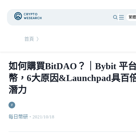
首頁
〉
如何購買BitDAO？｜Bybit 平
幣，6大原因&Launchpad具百
潛力
#
每日幣研
・
2021/10/18