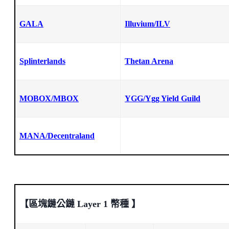
GALA
Illuvium/ILV
Splinterlands
Thetan Arena
MOBOX/MBOX
YGG/Ygg Yield Guild
MANA/Decentraland
【區塊鏈公鏈 Layer 1 幣種 】