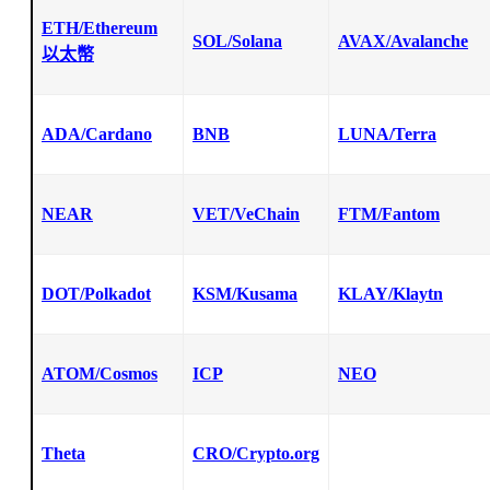
ETH/Ethereum
SOL/Solana
AVAX/Avalanche
以太幣
ADA/Cardano
BNB
LUNA/Terra
NEAR
VET/VeChain
FTM/Fantom
DOT/Polkadot
KSM/Kusama
KLAY/Klaytn
ATOM/Cosmos
ICP
NEO
Theta
CRO/Crypto.org