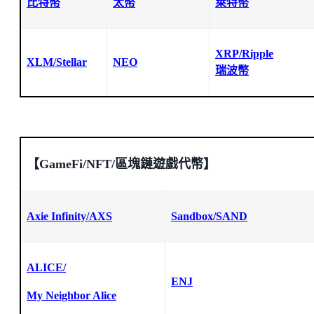
比特幣
太幣
萊特幣
XRP/Ripple
XLM/Stellar
NEO
瑞波幣
【GameFi/NFT/區塊鏈遊戲代幣】
Axie Infinity/AXS
Sandbox/
SAND
ALICE/
ENJ
My Neighbor Alice