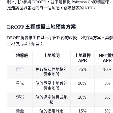
制。用戶參與 DROPP ，並不是捕捉 Pokemon Go的精靈球
是走訪世界各地的每一個角落，鑄造獨家的 NFT。
DROPP 五種虛擬土地預售方案
DROPP將會推出在其元宇宙以內的虛擬土地預售方案。具
土地包括以下類型：
土地等級
土地說明
土地質押
NFT質
APR
APR
巨星
具有標誌性地標的
25%
10%
黃金地段
星光
位於巨星土地近的
20%
8%
黃金地段
鑽石
位於選定位置或地
18%
6%
點
黃金
位於指定城市
15%
5%