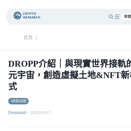
首頁
〉
DROPP介紹｜與現實世界接軌
元宇宙，創造虛擬土地&NFT新
式
#
熱點話題
Desmond
・
2022/03/17