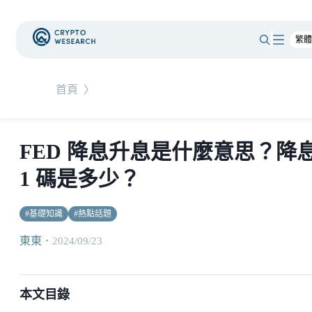
首頁
〉
FED 降息升息是什麼意思？降
1 碼是多少？
#
基礎知識
#
熱點話題
東東
・
2024/09/23
本文目錄