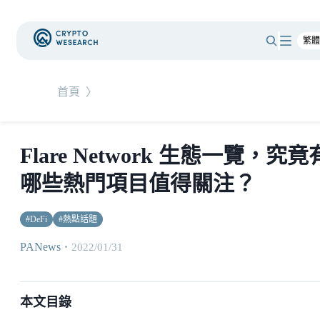
首頁
〉
Flare Network 生態一覽，究竟
哪些熱門項目值得關注？
#
DeFi
#
熱點話題
PANews
・
2022/01/31
本文目錄