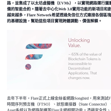
路，並集成了以太坊虛擬機（EVMs），以實現網路運行圖
備的智能合約。隨著去中心化Web 3.0實用功能的新項目和
越來越多，Flare Network希望透過免信任方式連接各個區
的基礎設施，幫助這些項目實現跨鏈調動、價值解鎖。
去年下半年，Flare正式上線金絲雀網路Songbird，用來測試Fla
時間序列預言機（FTSO）、狀態連接器（State Connector）
Asset系統以及網路架構等Flare主網相關功能。憑藉安全性