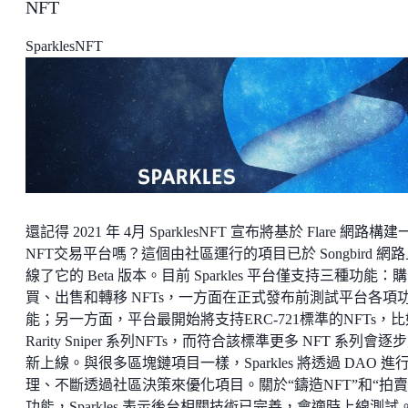
NFT
SparklesNFT
還記得 2021 年 4月 SparklesNFT 宣布將基於 Flare 網路構
NFT交易平台嗎？這個由社區運行的項目已於 Songbird 網
線了它的 Beta 版本。目前 Sparkles 平台僅支持三種功能：購
買、出售和轉移 NFTs，一方面在正式發布前測試平台各項
能；另一方面，平台最開始將支持ERC-721標準的NFTs，比
Rarity Sniper 系列NFTs，而符合該標準更多 NFT 系列會逐
新上線。與很多區塊鏈項目一樣，Sparkles 將透過 DAO 進
理、不斷透過社區決策來優化項目。關於“鑄造NFT”和“拍賣
功能，Sparkles 表示後台相關技術已完善，會適時上線測試