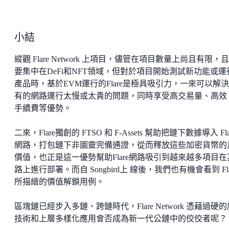
小結
縱觀 Flare Network 上項目，儘管在項目數量上尚且有限，
要集中在DeFi和NFT領域，但對於項目開始測試新功能或運
產品時，基於EVM運行的Flare是極具吸引力，一來可以解
有的網路運行太慢或太貴的問題，同時享受高交易量、高效
手續費等優勢。
二來，Flare獨創的 FTSO 和 F-Assets 幫助把鏈下數據導入 Fla
網路，打包鏈下非圖靈完備通證，從而釋放這些加密貨幣的
價值，也正是這一優勢幫助Flare網路吸引到越來越多項目在
路上進行部署。而自 Songbird上 線後，我們也有機會看到 Fla
所描繪的價值解鎖用例。
區塊鏈已經步入多鏈、跨鏈時代，Flare Network 憑藉過硬
技術和上層多樣化應用會否成為新一代公鏈中的佼佼者呢？