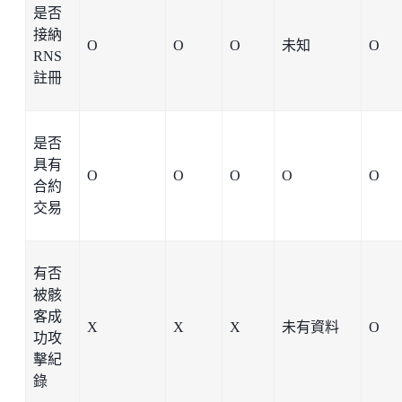
是否
接納
O
O
O
未知
O
RNS
註冊
是否
具有
O
O
O
O
O
合約
交易
有否
被骸
客成
X
X
X
未有資料
O
功攻
擊紀
錄