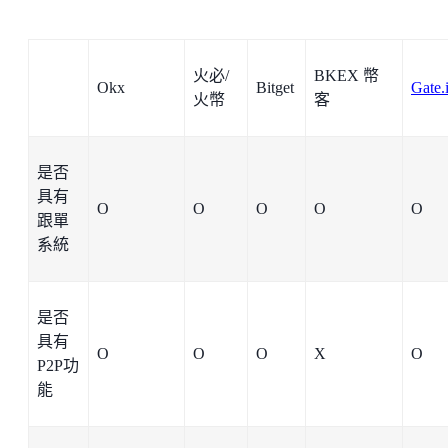
火必/
BKEX 幣
Okx
Bitget
Gate.
火幣
客
是否
具有
O
O
O
O
O
跟單
系統
是否
具有
O
O
O
X
O
P2P功
能