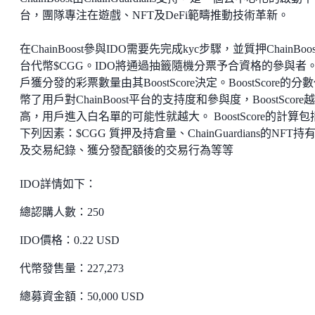
台，團隊專注在遊戲、NFT及DeFi範疇推動技術革新。
在ChainBoost參與IDO需要先完成kyc步驟，並質押ChainBoo
台代幣$CGG。IDO將通過抽籤隨機分票予合資格的參與者
戶獲分發的彩票數量由其BoostScore決定。BoostScore的分
幣了用戶對ChainBoost平台的支持度和參與度，BoostScore越
高，用戶進入白名單的可能性就越大。 BoostScore的計算包
下列因素：$CGG 質押及持倉量、ChainGuardians的NFT持
及交易紀錄、獲分發配額後的交易行為等等
IDO詳情如下：
總認購人數：250
IDO價格：0.22 USD
代幣發售量：227,273
總募資金額：50,000 USD