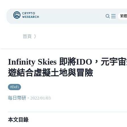
首頁
〉
Infinity Skies 即將IDO，元宇
遊結合虛擬土地與冒險
#
DeFi
每日幣研
・
2022/01/03
本文目錄