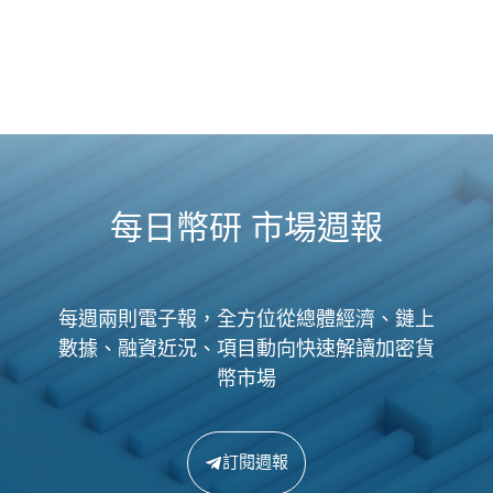
每日幣研 市場週報
每週兩則電子報，全方位從總體經濟、鏈上
數據、融資近況、項目動向快速解讀加密貨
幣市場
訂閱週報