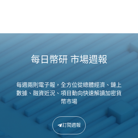
每日幣研 市場週報
每週兩則電子報，全方位從總體經濟、鏈上
數據、融資近況、項目動向快速解讀加密貨
幣市場
訂閱週報