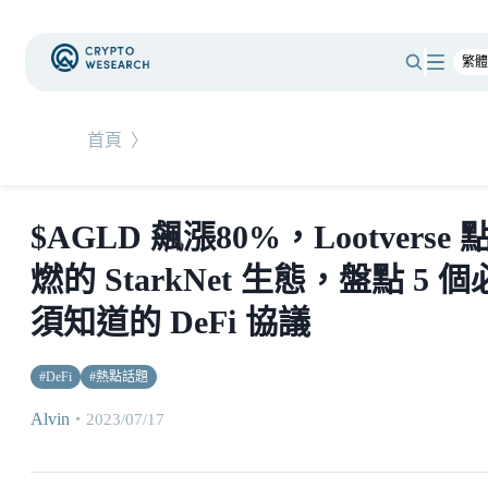
首頁
〉
$AGLD 飆漲80%，Lootverse 
燃的 StarkNet 生態，盤點 5 個
須知道的 DeFi 協議
#
DeFi
#
熱點話題
Alvin
・
2023/07/17