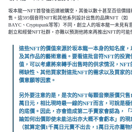
坂本龍一NFT首發後迅速被購空，其後以數十甚至百倍價錢
售。這595個音符NFT和其他系列設計出售的品牌NFT（如
BAYC、Cryptopunk等等）不同，創立人的坂本龍一未見有
創立和經營NFT社群，亦難以預測他將來再推出NFT的可能
這些NFT的價值來源於坂本龍一本身的知名度，
及其作品的藝術意義。要看這批音符NFT的投資
值，可以考慮將來轉手出售時的供求情況，NFT
稀缺性、其他買家對這批NFT的需求以及買家的
價意願等因素。
另外要注意的是，是次的NFT每顆音樂原價只售
萬日元，相比現時最一線的NFT而言，可說是極
的底價。因此，亦會造成第二手賣家會認為，「
論如何出價即使未能沽出亦大概不會虧本」的現
（就算定價1千萬日元賣不出去，1萬日元亦屬物