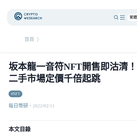
首頁
〉
坂本龍一音符NFT開售即沽清！
二手市場定價千倍起跳
#
NFT
每日幣研
・
2022/02/11
本文目錄