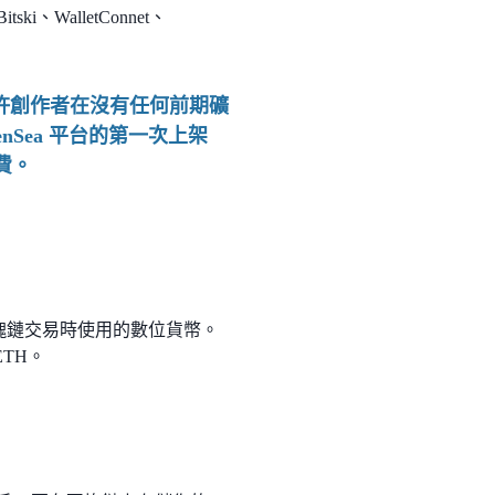
、WalletConnet、
r）能允許創作者在沒有任何前期礦
enSea 平台的第一次上架
費。
坊區塊鏈交易時使用的數位貨幣。
ETH。