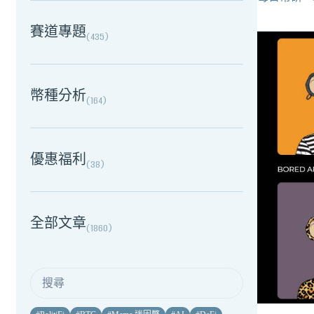
賽道專題
(
435
)
幣種分析
(
164
)
優惠福利
(
38
)
全部文章
(
1860
)