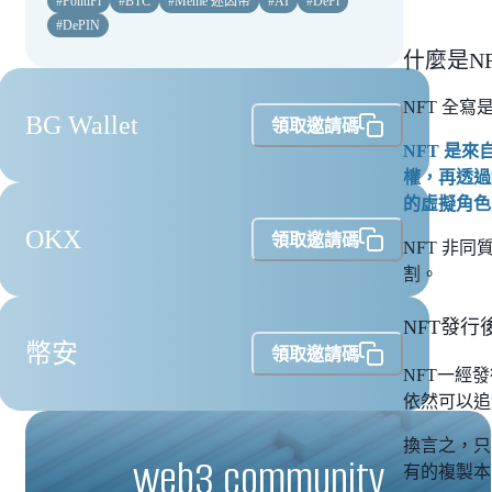
#
PolitiFi
#
BTC
#
Meme 迷因幣
#
AI
#
DeFi
#
DePIN
什麼是N
NFT 全寫是
BG Wallet
領取邀請碼
NFT 是
權，再透過
的虛擬角色
OKX
領取邀請碼
NFT 非
割。
NFT發
幣安
領取邀請碼
NFT一經
依然可以追
換言之，只
web3 community
有的複製本