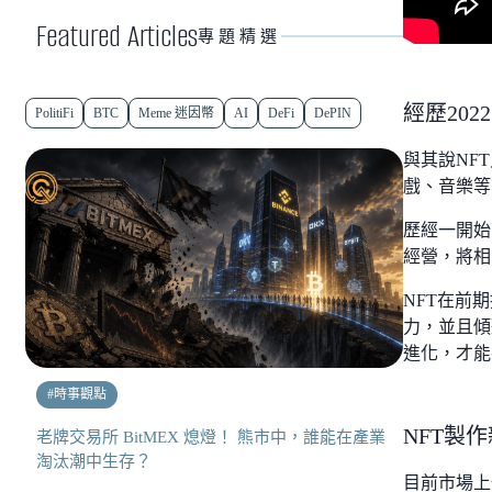
Featured Articles
專題精選
經歷202
PolitiFi
BTC
Meme 迷因幣
AI
DeFi
DePIN
與其說NF
戲、音樂等
歷經一開始
經營，將相
NFT在前
力，並且傾
進化，才能
#
時事觀點
NFT製作
老牌交易所 BitMEX 熄燈！ 熊市中，誰能在產業
淘汰潮中生存？
目前市場上