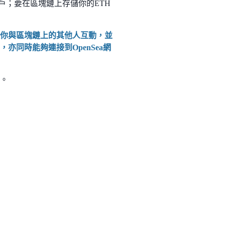
行帳戶；要在區塊鏈上存儲你的ETH
來讓你與區塊鏈上的其他人互動，並
亦同時能夠連接到OpenSea網
a。