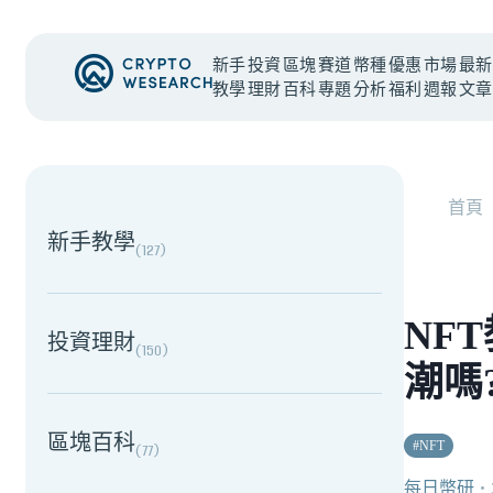
新手
投資
區塊
賽道
幣種
優惠
市場
最新
教學
理財
百科
專題
分析
福利
週報
文章
NEW EVENT
最新活動
首頁
新手教學
(
127
)
NF
投資理財
(
150
)
潮嗎
區塊百科
#
NFT
(
77
)
每日幣研
・