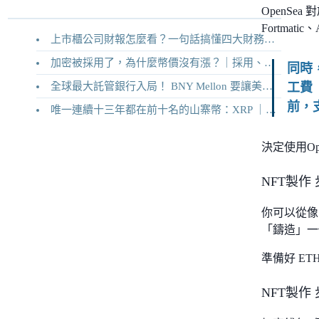
OpenSea
Fortmati
上市櫃公司財報怎麼看？一句話搞懂四大財務報表
加密被採用了，為什麼幣價沒有漲？｜採用、收入與代幣價值捕獲
同時，
全球最大託管銀行入局！ BNY Mellon 要讓美債交易 24/7 不打烊
工費 
前，
唯一連續十三年都在前十名的山寨幣：XRP ｜Ripple 2026 介紹
決定使用O
NFT製作
你可以從像 
「鑄造」一
準備好 ET
NFT製作 