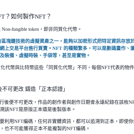
FT？如何製作NFT？
 Non-fungible token，即非同質化代幣。
來自區塊鏈技術的虛擬資產之一，能夠以加密形式把特定資訊存放
網上交易平台進行買賣。NFT 的種類繁多，可以是數碼畫作、
及裝備、虛擬時裝、手袋等，甚至是實物。
同質化代幣與比特幣這些「同質化代幣」不同，每個NFT代表的物
行後不可更改 鑄造「正本認證」
發行後便不可更改，作品的創作者與創作日期會永遠紀錄在該枚N
溯該NFT是原版正本還是後製版本。
要利用NFT編碼，任何非實體資訊，都可以追溯到正本，即使
，也不可能獲得正本不能複製的NFT編碼。