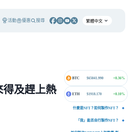
活動
優惠
搜尋
BTC
$
65041.990
+0.36
%
，來得及趕上熱
ETH
$
1918.170
+0.10
%
什麼是NFT？如何製作NFT？
「我」能否自行製作NFT？