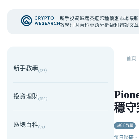
新手
投資
區塊
賽道
幣種
優惠
市場
最新
教學
理財
百科
專題
分析
福利
週報
文章
NEW EVENT
最新活動
首頁
新手教學
(
127
)
Pi
投資理財
(
150
)
穩守
區塊百科
#
新手教學
(
77
)
每日幣研
・