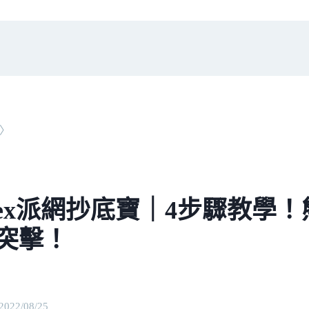
〉
onex派網抄底寶｜4步驟教學
突擊！
2022/08/25