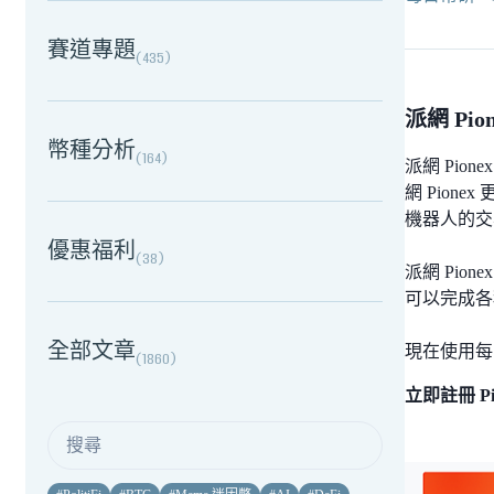
賽道專題
(
435
)
派網 P
幣種分析
(
164
)
派網 Pio
網 Pio
機器人的交
優惠福利
(
38
)
派網 Pi
可以完成各
全部文章
現在使用每
(
1860
)
立即註冊 Pi