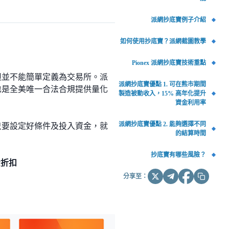
派網抄底寶例子介紹
如何使用抄底寶？派網截圖教學
Pionex 派網抄底寶技術重點
幣，但並不能簡單定義為交易所。派
派網抄底寶優點 1. 可在熊市期間
前也是全美唯一合法合規提供量化
製造被動收入，15% 高年化提升
資金利用率
派網抄底寶優點 2. 能夠選擇不同
，只要設定好條件及投入資金，就
的結算時間
抄底寶有哪些風險？
費折扣
分享至：