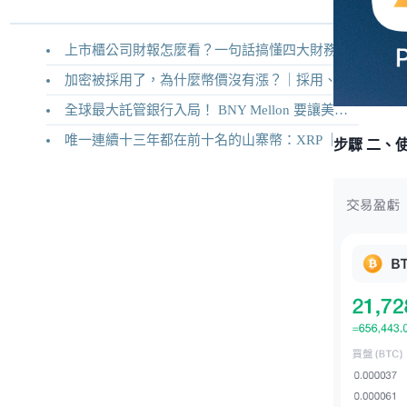
上市櫃公司財報怎麼看？一句話搞懂四大財務報表
加密被採用了，為什麼幣價沒有漲？｜採用、收入與代幣價值捕獲
全球最大託管銀行入局！ BNY Mellon 要讓美債交易 24/7 不打烊
唯一連續十三年都在前十名的山寨幣：XRP ｜Ripple 2026 介紹
步驟 二、