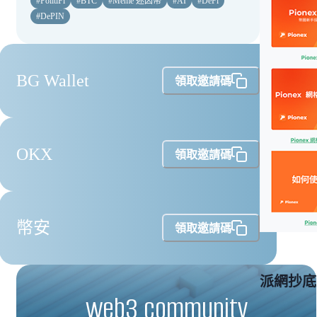
#
PolitiFi
#
BTC
#
Meme 迷因幣
#
AI
#
DeFi
#
DePIN
BG Wallet
領取邀請碼
OKX
領取邀請碼
幣安
領取邀請碼
派網抄底
web3 community