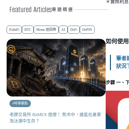
＊實際利息及
Featured Articles
專題精選
PolitiFi
BTC
Meme 迷因幣
AI
DeFi
DePIN
如何使用
筆者
狀況
步驟 一、下
#
時事觀點
老牌交易所 BitMEX 熄燈！ 熊市中，誰能在產業
淘汰潮中生存？