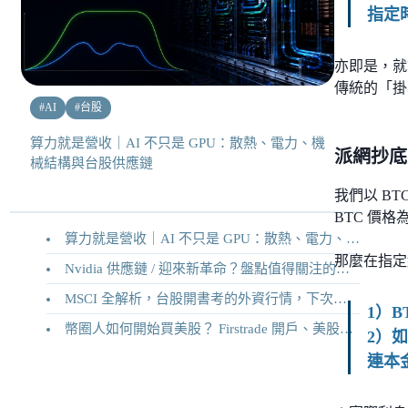
指定
亦即是，就
傳統的「掛
#
AI
#
台股
算力就是營收｜AI 不只是 GPU：散熱、電力、機
派網抄底
械結構與台股供應鏈
我們以 BT
BTC 價格為
算力就是營收｜AI 不只是 GPU：散熱、電力、機械結構與台股供應鏈
那麼在指定
Nvidia 供應鏈 / 迎來新革命？盤點值得關注的二十家供應鏈企業
MSCI 全解析，台股開書考的外資行情，下次調整你準備好了嗎？
1）B
幣圈人如何開始買美股？ Firstrade 開戶、美股交易機制完整教學
2）如
連本