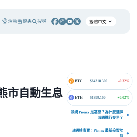
活動
優惠
搜尋
BTC
$
64318.300
-0.32
%
！熊市自動生息
ETH
$
1899.160
+0.02
%
派網 Pionex 是甚麼？為什麼選擇
派網進行交易？
派網抄底寶：Pionex 最新投資功
能