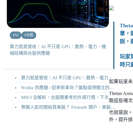
Th
意，
#
AI
#
台股
說，
算力就是營收｜AI 不只是 GPU：散熱、電力、機
械結構與台股供應鏈
玩家
時只
算力就是營收｜AI 不只是 GPU：散熱、電力、機械結構與台股供應鏈
如果玩家未
Nvidia 供應鏈 / 迎來新革命？盤點值得關注的二十家供應鏈企業
Thetan
MSCI 全解析，台股開書考的外資行情，下次調整你準備好了嗎？
取這些場次
幣圈人如何開始買美股？ Firstrade 開戶、美股交易機制完整教學
也就是說。T
外，提升排