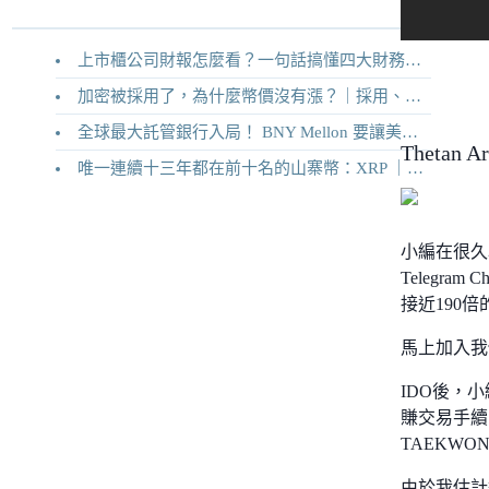
上市櫃公司財報怎麼看？一句話搞懂四大財務報表
加密被採用了，為什麼幣價沒有漲？｜採用、收入與代幣價值捕獲
全球最大託管銀行入局！ BNY Mellon 要讓美債交易 24/7 不打烊
Thetan
唯一連續十三年都在前十名的山寨幣：XRP ｜Ripple 2026 介紹
小編在很久
Telegr
接近190
馬上加入我們的
IDO後，小編
賺交易手續
TAEKW
由於我估計