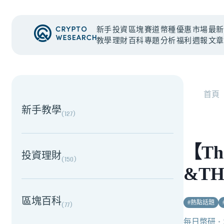
新手
投資
區塊
賽道
幣種
優惠
市場
最新
教學
理財
百科
專題
分析
福利
週報
文章
NEW EVENT
最新活動
首頁
新手教學
(
127
)
【Th
投資理財
(
150
)
&TH
區塊百科
#
熱點話題
(
77
)
每日幣研
・