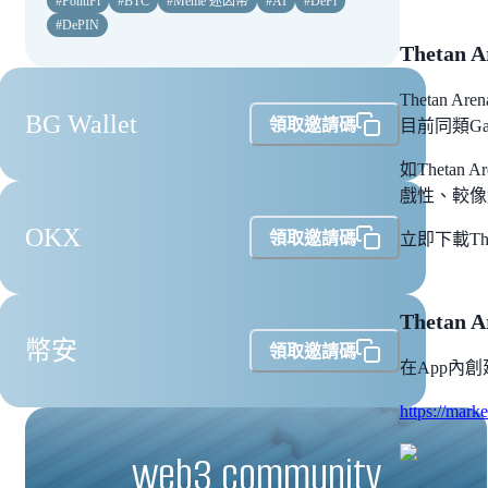
#
PolitiFi
#
BTC
#
Meme 迷因幣
#
AI
#
DeFi
#
DePIN
Thetan
Theta
BG Wallet
領取邀請碼
目前同類G
如Thetan
戲性、較像
OKX
領取邀請碼
立即下載Thet
Thetan
幣安
領取邀請碼
在App內
https://mark
web3 community