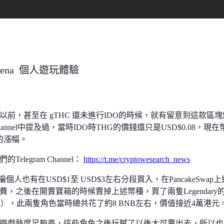
 Arena 個人遊玩體驗
以前，甚至在 gTHC 還未進行IDO的時候，就有留意到這款
am Channel中提及過，當時IDO時THG的價錢還只是USD$0.08
倍的漲幅。
Telegram Channel：
https://t.me/cryptowesearch_news
個人也有在USD$1至 USD$3左右分段買入，在PancakeSwap上進行TH
費，之後在開賣寶箱的時候賣掉上述幣種，買了兩隻Legendary的
ON），此兩隻角色當時總共花了約8 BNB左右，價值接近4萬港元
遊戲熱度足夠高，這些角色之後玩膩了以後大可賣出去，所以也