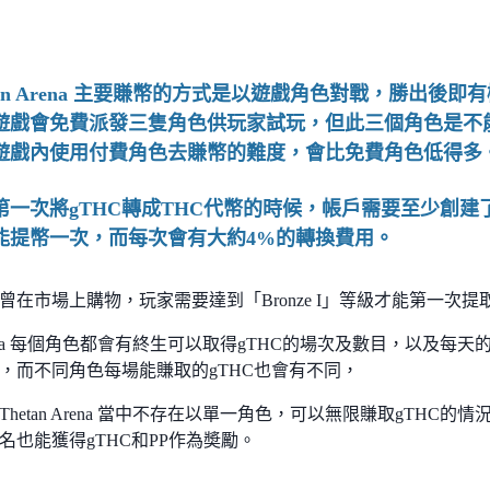
etan Arena 主要賺幣的方式是以遊戲角色對戰，勝出後
遊戲會免費派發三隻角色供玩家試玩，但此三個角色是不能
遊戲內使用付費角色去賺幣的難度，會比免費角色低得多
第一次將gTHC轉成THC代幣的時候，帳戶需要至少創建了
能提幣一次，而每次會有大約4%的轉換費用。
曾在市場上購物，玩家需要達到「Bronze I」等級才能第一次提取
 Arena 每個角色都會有終生可以取得gTHC的場次及數目，以及
，而不同角色每場能賺取的gTHC也會有不同，
hetan Arena 當中不存在以單一角色，可以無限賺取gTHC
名也能獲得gTHC和PP作為奬勵。