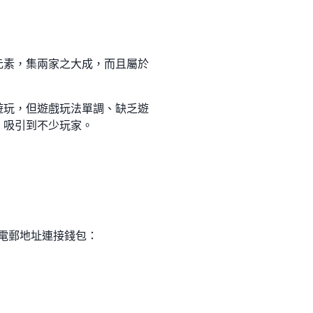
戲的元素，集兩家之大成，而且屬於
有若干用戶遊玩，但遊戲玩法單調、缺乏遊
著，吸引到不少玩家。
電郵地址連接錢包：