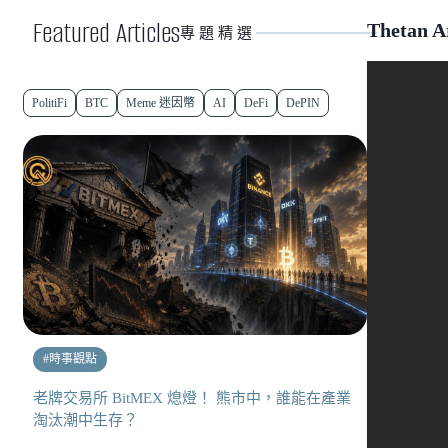
Featured Articles
Thetan
專題精選
PolitiFi
BTC
Meme 迷因幣
AI
DeFi
DePIN
#
時事觀點
老牌交易所 BitMEX 熄燈！ 熊市中，誰能在產業
淘汰潮中生存？