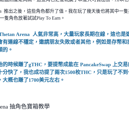
n Arena 推出之後，這些角色都升了值，我在玩了幾天後也將其中
隻角色放著試試Play To Earn。
 Thetan Arena 人氣非常高，大量玩家長期在線，這
會有連線不穩定，邀請朋友失敗或者其他，例如是存幣和
順的。
的時候賺了gTHC，要提幣成能在 PancakeSwap 上
十分快了，我也成功提了兩次1500枚THC，只是玩了不
，大概也賺了1700美元左右。
 Arena 抽角色寶箱教學