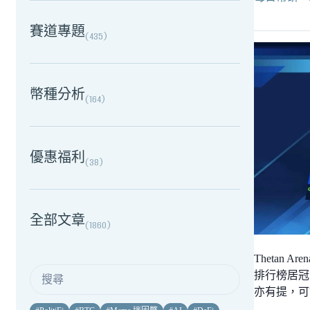
賽道專題
(
435
)
幣種分析
(
164
)
優惠福利
(
38
)
全部文章
(
1860
)
Thetan 
排行榜居冠
亦有提，可