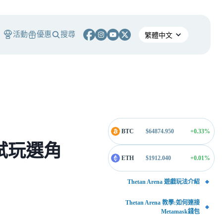
活動
優惠
搜尋
BTC
$
64874.950
+0.33
%
身試玩選角
ETH
$
1912.040
+0.01
%
Thetan Arena 遊戲玩法介紹
Thetan Arena 教學:如何連接
Metamask錢包