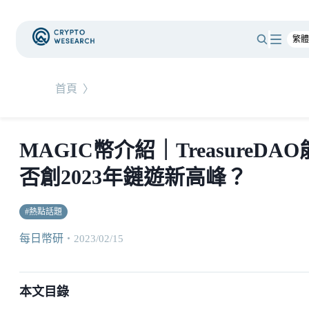
首頁
〉
MAGIC幣介紹｜TreasureDAO
否創2023年鏈遊新高峰？
#
熱點話題
每日幣研
・
2023/02/15
本文目錄