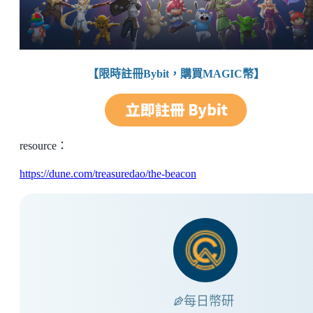
【限時註冊Bybit，購買MAGIC幣】
resource：
https://dune.com/treasuredao/the-beacon
每日幣研