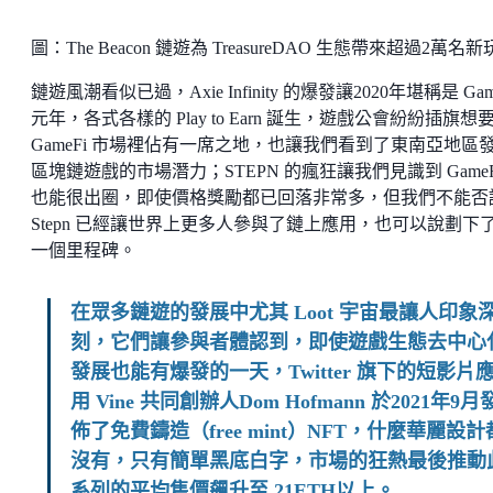
圖：The Beacon 鏈遊為 TreasureDAO 生態帶來超過2萬名
鏈遊風潮看似已過，Axie Infinity 的爆發讓2020年堪稱是 Gam
元年，各式各樣的 Play to Earn 誕生，遊戲公會紛紛插旗想
GameFi 市場裡佔有一席之地，也讓我們看到了東南亞地區
區塊鏈遊戲的市場潛力；STEPN 的瘋狂讓我們見識到 GameF
也能很出圈，即使價格獎勵都已回落非常多，但我們不能否
Stepn 已經讓世界上更多人參與了鏈上應用，也可以說劃下
一個里程碑。
在眾多鏈遊的發展中尤其 Loot 宇宙最讓人印象
刻，它們讓參與者體認到，即使遊戲生態去中心
發展也能有爆發的一天，Twitter 旗下的短影片
用 Vine 共同創辦人Dom Hofmann 於2021年9月
佈了免費鑄造（free mint）NFT，什麼華麗設計
沒有，只有簡單黑底白字，市場的狂熱最後推動
系列的平均售價飆升至 21ETH以上。