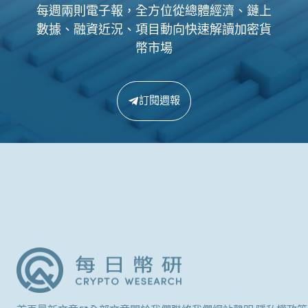
每週兩則電子報，全方位從總體經濟、鏈上
數據、融資近況、項目動向快速解讀加密貨
幣市場
訂閱週報