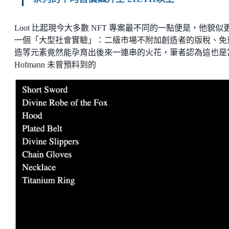
Loot 比起現今大多數 NFT 專案最不同的一點便是，他貌似
一個「大型社會實驗」：二級市場不附加創造者的版稅、免
造等元素竟然能孕育出後來一連串的火花，筆者認為這也是
Hofmann 未曾預料到的