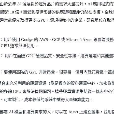
由於近年 AI 發展對於運算晶片的需求大量提升，AI 應用程
就翻接近 10 倍。而受到疫情影響的供應鏈和產能仍然在恢復，全球
通常能優先取得更多 GPU，讓規模較小的企業、研究單位在取
：
用戶使用 Goolge 的 AWS、GCP 或 Microsoft Azur
 GPU 通常無法使用。
彰：
用戶在面臨 GPU 硬體品質、安全性等級、運算延遲和其他
：
要使用高階的 GPU 非常昂貴，很容易一個月內就花費數十
 透過聚合未充分利用的運算資源（像是獨立的資料運算中心、加密貨幣礦工、F
的多餘 GPU 來解決這個問題。這些運算資源集結為一條去中
、可客製化、成本較低的系統中獲得大量運算能力。
署 AI 模型和運算需求的人，可以在 io.net 上建立叢集，並用信用卡像是