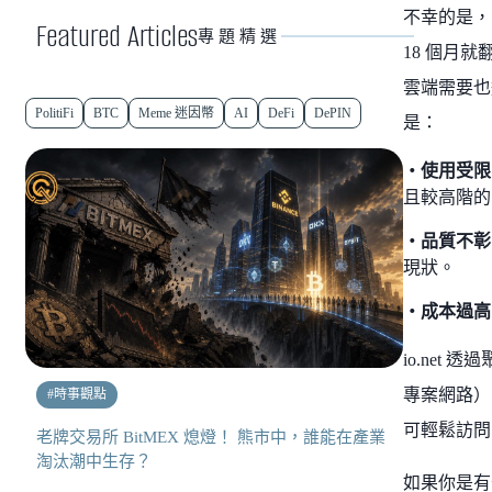
不幸的是，
Featured Articles
專題精選
18 個月
雲端需要也
PolitiFi
BTC
Meme 迷因幣
AI
DeFi
DePIN
是：
・使用受限
且較高階的
・品質不
現狀。
・成本過高
io.net
專案網路）
#
時事觀點
可輕鬆訪問
老牌交易所 BitMEX 熄燈！ 熊市中，誰能在產業
淘汰潮中生存？
如果你是有部