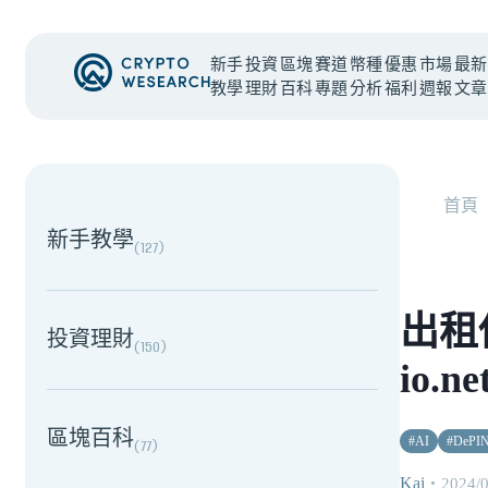
新手
投資
區塊
賽道
幣種
優惠
市場
最新
教學
理財
百科
專題
分析
福利
週報
文章
NEW EVENT
最新活動
首頁
新手教學
(
127
)
出租
投資理財
(
150
)
io.
區塊百科
#
AI
#
DePI
(
77
)
Kai
・
2024/