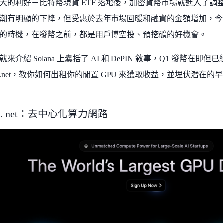
大的利好－比特幣現貨 ETF 落地後，加密貨幣市場就進入了
潮有明顯的下降，但受惠於去年市場回暖和融資的金額增加，今年的
的時機，在發幣之前，都是用戶博空投、預挖礦的好機會。
來介紹 Solana 上囊括了 AI 和 DePIN 敘事，Q1 發幣
io.net，教你如何出租你的閒置 GPU 來獲取收益，並埋伏潛在
o. net：去中心化算力網路