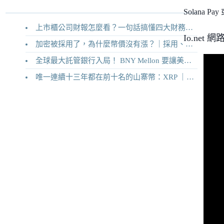
Solana 
上市櫃公司財報怎麼看？一句話搞懂四大財務報表
Io.net
加密被採用了，為什麼幣價沒有漲？｜採用、收入與代幣價值捕獲
全球最大託管銀行入局！ BNY Mellon 要讓美債交易 24/7 不打烊
唯一連續十三年都在前十名的山寨幣：XRP ｜Ripple 2026 介紹