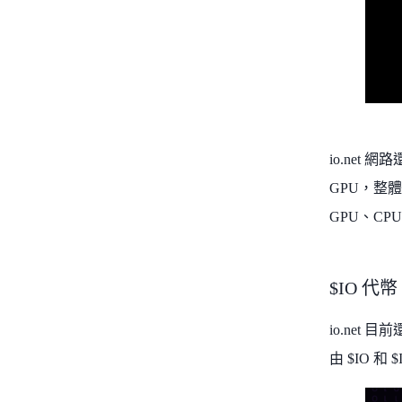
io.net 
GPU，整
GPU、CPU
$IO 代幣
io.net
由 $IO 和