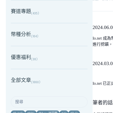
賽道專題
(
435
)
2024.06
幣種分析
(
164
)
Io.net
成為幣
進行挖礦，
優惠福利
(
38
)
2024.03
全部文章
(
1860
)
Io.net
筆者的話