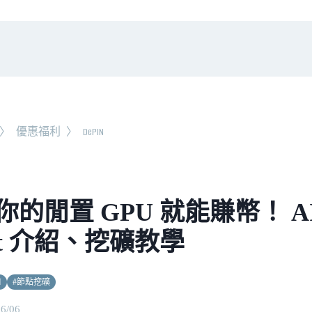
〉
優惠福利
〉
DePIN
你的閒置 GPU 就能賺幣！ A
net 介紹、挖礦教學
N
#
節點挖礦
06/06