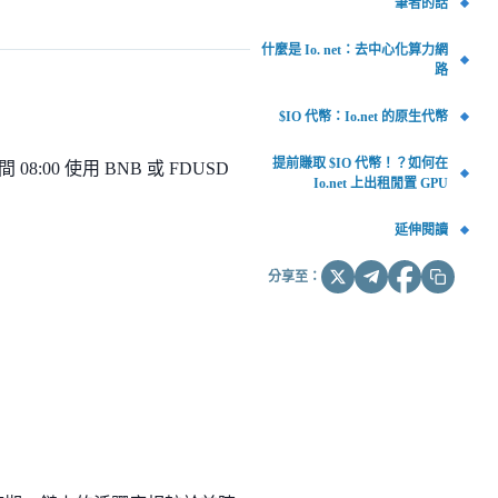
筆者的話
什麼是 Io. net：去中心化算力網
路
$IO 代幣：Io.net 的原生代幣
提前賺取 $IO 代幣！？如何在
 08:00 使用 BNB 或 FDUSD
Io.net 上出租閒置 GPU
延伸閱讀
分享至：