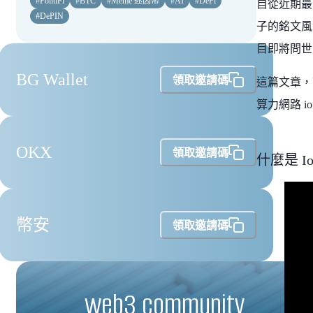
#
PolitiFi
#
BTC
#
Meme 迷因幣
#
AI
#
DeFi
自從近期最
#
DePIN
子的銘文風
目即將問世
BG Wallet
領取邀請碼
這篇文章，就
算力網路 
OKX
領取邀請碼
什麼是 I
幣安
領取邀請碼
web3 community